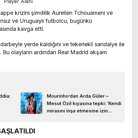
Player Alanı
ppe krizini şimdilik Aurelien Tchouameni ve
ansız ve Uruguaylı futbolcu, bugünkü
sında kavga etti.
 darbeyle yerde kaldığını ve tekerlekli sandalye ile
i. Bu olayların ardından Real Madrid akşam
ddia:
Mourinho’dan Arda Güler –
a
Mesut Özil kıyasına tepki: ‘Kendi
mirasını inşa etmesine izin
verin’
BAŞLATILDI