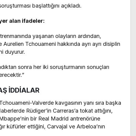
 soruşturması başlattığını açıkladı.
er alan ifadeler:
trenmanında yaşanan olayların ardından,
 Aurelien Tchouameni hakkında ayrı ayrı disiplin
i duyurur.
andıktan sonra her iki soruşturmanın sonuçları
recektir.”
AŞ İDDİALAR
Tchouameni-Valverde kavgasının yanı sıra başka
Haberlerde Rüdiger’in Carreras’a tokat attığını,
, Mbappe’nin bir Real Madrid antrenörüne
r küfürler ettiğini, Carvajal ve Arbeloa’nın