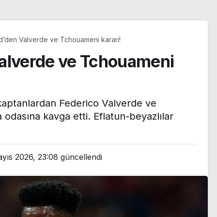
d’den Valverde ve Tchouameni kararı!
Valverde ve Tchouameni
kaptanlardan Federico Valverde ve
dasına kavga etti. Eflatun-beyazlılar
yıs 2026, 23:08
güncellendi
n Le
ı yazı:
ılma
Trendyol 1. Lig’de yeni