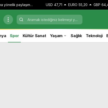
zına yönelik paylaşım
USD
47,71
EURO
55,20
GBP
64,
 adli kontrol kararı
nya
Spor
Kültür Sanat
Yaşam
Sağlık
Teknoloji
B