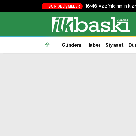
16:46
Aziz Yıldırım’ın kı
SON GELIŞMELER
yapan kişi hakkında
Gündem
Haber
Siyaset
Dü