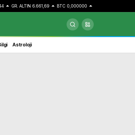
44
GR. ALTIN
6.661,69
BTC
0,000000
ilgi
Astroloji