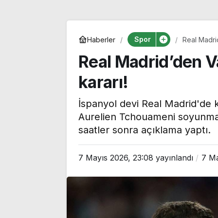
Spor
Haberler
Real Madri
Real Madrid’den 
kararı!
İspanyol devi Real Madrid'de 
Aurelien Tchouameni soyunma o
saatler sonra açıklama yaptı.
7 Mayıs 2026, 23:08
yayınlandı
7 Ma
CHP’li Tepebaşı
Özgür Özel’de
Belediye Başkanı Ahmet
Monde’a çarpıc
Ataç, 54 yıllık parti
‘Bu sürecin kır