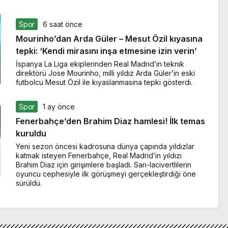
Spor
6 saat önce
Mourinho’dan Arda Güler – Mesut Özil kıyasına
tepki: ‘Kendi mirasını inşa etmesine izin verin’
İspanya La Liga ekiplerinden Real Madrid’in teknik
direktörü Jose Mourinho, milli yıldız Arda Güler’in eski
futbolcu Mesut Özil ile kıyaslanmasına tepki gösterdi.
Spor
1 ay önce
Fenerbahçe’den Brahim Diaz hamlesi! İlk temas
kuruldu
Yeni sezon öncesi kadrosuna dünya çapında yıldızlar
katmak isteyen Fenerbahçe, Real Madrid’in yıldızı
Brahim Diaz için girişimlere başladı. Sarı-lacivertlilerin
oyuncu cephesiyle ilk görüşmeyi gerçekleştirdiği öne
sürüldü.