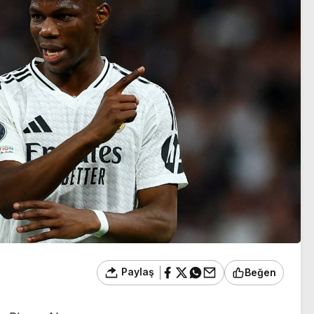
sezon heyecanı başlıyor
Paylaş
Beğen