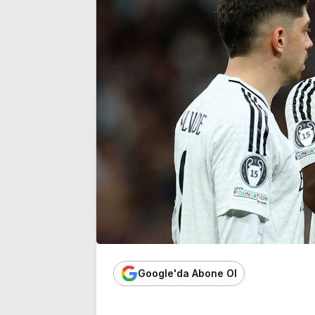
üyeliğinden istifa etti
noktası…’
Google'da Abone Ol