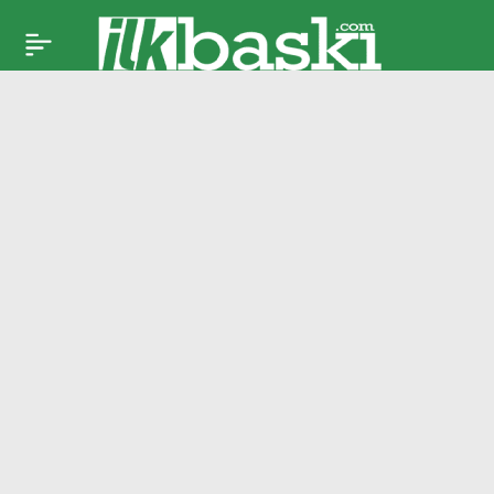
Süper Lig’de 32.
Paylaş
haftanın programı
açıklandı