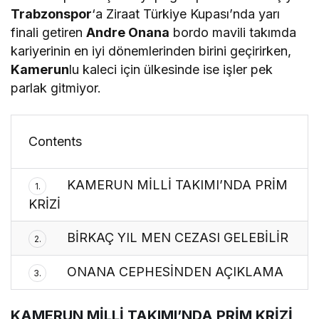
Trabzonspor
‘a Ziraat Türkiye Kupası’nda yarı
finali getiren
Andre Onana
bordo mavili takımda
kariyerinin en iyi dönemlerinden birini geçirirken,
Kamerun
lu kaleci için ülkesinde ise işler pek
parlak gitmiyor.
Contents
KAMERUN MİLLİ TAKIMI’NDA PRİM
1.
KRİZİ
BİRKAÇ YIL MEN CEZASI GELEBİLİR
2.
ONANA CEPHESİNDEN AÇIKLAMA
3.
KAMERUN MİLLİ TAKIMI’NDA PRİM KRİZİ