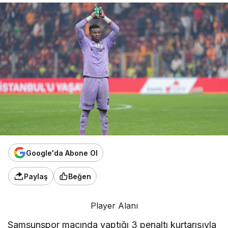
Google'da Abone Ol
Paylaş
Beğen
Player Alanı
Samsunspor maçında yaptığı 3 penaltı kurtarışıyla