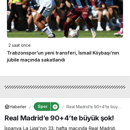
2 saat önce
Trabzonspor’un yeni transferi, İsmail Köybaşı’nın
jübile maçında sakatlandı
Spor
Haberler
Real Madrid’e 90+4’te büyük
şok!
Real Madrid’e 90+4’te büyük şok!
İspanya La Liga'nın 33. hafta maçında Real Madrid,