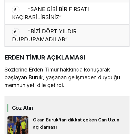
“SANE GİBİ BİR FIRSATI
5.
KAÇIRABİLİRSİNİZ”
“BİZİ DÖRT YILDIR
6.
DURDURAMADILAR”
ERDEN TİMUR AÇIKLAMASI
Sözlerine Erden Timur hakkında konuşarak
başlayan Buruk, yaşanan gelişmeden duyduğu
memnuniyeti dile getirdi.
Göz Atın
Okan Buruk’tan dikkat çeken Can Uzun
açıklaması