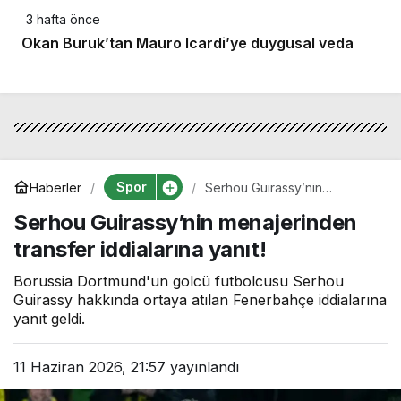
3 hafta önce
Okan Buruk’tan Mauro Icardi’ye duygusal veda
Spor
Haberler
Serhou Guirassy’nin
menajerinden transfer
Serhou Guirassy’nin menajerinden
iddialarına yanıt!
transfer iddialarına yanıt!
Borussia Dortmund'un golcü futbolcusu Serhou
Guirassy hakkında ortaya atılan Fenerbahçe iddialarına
yanıt geldi.
11 Haziran 2026, 21:57
yayınlandı