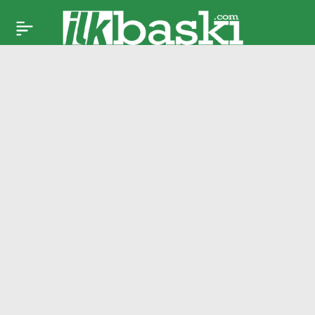
Serhou Guirassy’nin
Paylaş
menajerinden
transfer iddialarına
yanıt!