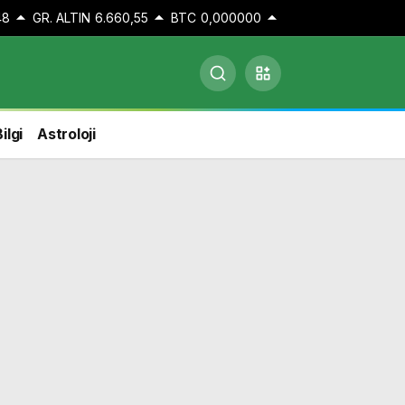
48
GR. ALTIN
6.660,55
BTC
0,000000
ilgi
Astroloji