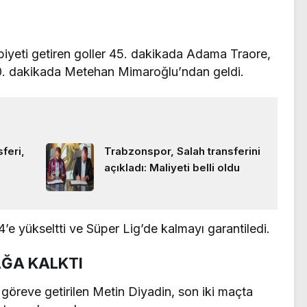
ibiyeti getiren goller 45. dakikada Adama Traore,
. dakikada Metehan Mimaroğlu’ndan geldi.
feri,
Trabzonspor, Salah transferini
açıkladı: Maliyeti belli oldu
4’e yükseltti ve Süper Lig’de kalmayı garantiledi.
AĞA KALKTI
öreve getirilen Metin Diyadin, son iki maçta