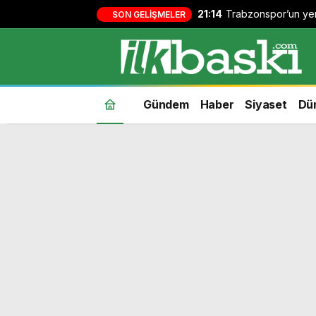
21:14
Trabzonspor’un yeni
SON GELIŞMELER
Köybaşı’nın jübile 
Gündem
Haber
Siyaset
Dü