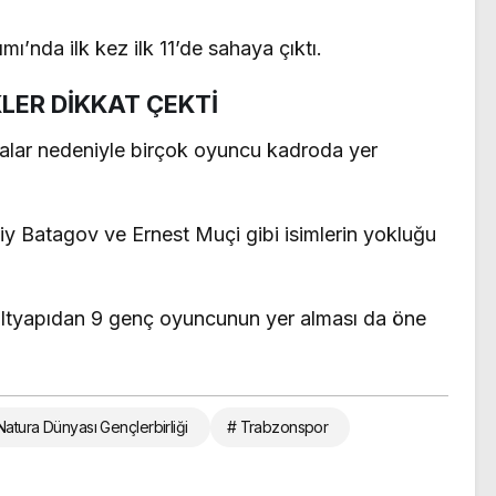
’nda ilk kez ilk 11’de sahaya çıktı.
KLER DİKKAT ÇEKTİ
zalar nedeniyle birçok oyuncu kadroda yer
y Batagov ve Ernest Muçi gibi isimlerin yokluğu
tyapıdan 9 genç oyuncunun yer alması da öne
Natura Dünyası Gençlerbirliği
# Trabzonspor