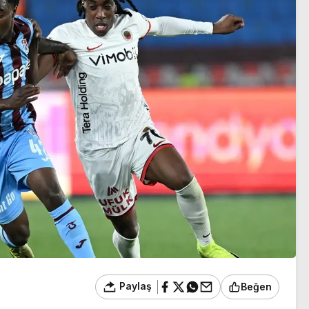
yanıt
Paylaş
Beğen