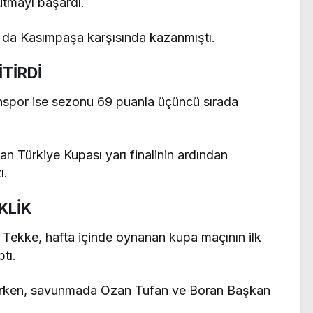
tutmayı başardı.
a da Kasımpaşa karşısında kazanmıştı.
TİRDİ
nspor ise sezonu 69 puanla üçüncü sırada
an Türkiye Kupası yarı finalinin ardından
ı.
KLİK
 Tekke, hafta içinde oynanan kupa maçının ilk
tı.
lırken, savunmada Ozan Tufan ve Boran Başkan