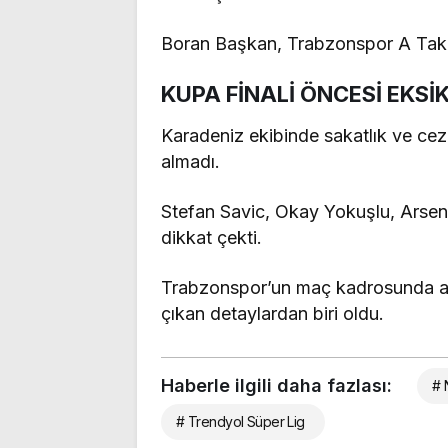
Boran Başkan, Trabzonspor A Takımı
KUPA FİNALİ ÖNCESİ EKSİ
Karadeniz ekibinde sakatlık ve ce
almadı.
Stefan Savic, Okay Yokuşlu, Arseni
dikkat çekti.
Trabzonspor’un maç kadrosunda al
çıkan detaylardan biri oldu.
Haberle ilgili daha fazlası:
# 
# Trendyol Süper Lig