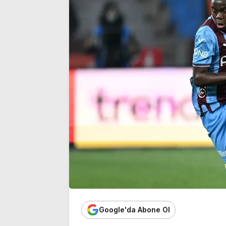
üç golle aldı
onda biri…’
Google'da Abone Ol