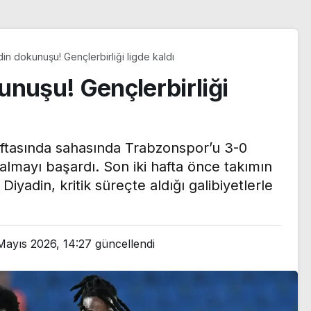
in dokunuşu! Gençlerbirliği ligde kaldı
unuşu! Gençlerbirliği
aftasında sahasında Trabzonspor’u 3-0
lmayı başardı. Son iki hafta önce takımın
iyadin, kritik süreçte aldığı galibiyetlerle
ten
Mayıs 2026, 14:27
güncellendi
 tepki:
Adı Galatasaray ile
ristlere
anılıyordu: Farioli’den
eransın
Radrigo Mora iddialarına