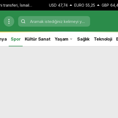
 transferi, İsmail
USD
47,74
EURO
55,25
GBP
64,
maçında sakatlandı
nya
Spor
Kültür Sanat
Yaşam
Sağlık
Teknoloji
B