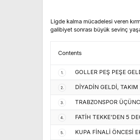
Ligde kalma mücadelesi veren kırmızı
galibiyet sonrası büyük sevinç yaş
Contents
GOLLER PEŞ PEŞE GEL
1.
DİYADİN GELDİ, TAKIM
2.
TRABZONSPOR ÜÇÜNCÜ
3.
FATİH TEKKE’DEN 5 DE
4.
KUPA FİNALİ ÖNCESİ E
5.