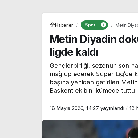
Spor
Haberler
Metin Diyad
Metin Diyadin dok
ligde kaldı
Gençlerbirliği, sezonun son h
mağlup ederek Süper Lig’de ka
başına yeniden getirilen Metin D
Başkent ekibini kümede tuttu.
AKP’li Türkeş’
18 Mayıs 2026, 14:27
yayınlandı
18 
MHP’lilere sert
‘Asgaride, terö
Bandırmaspor 3 puanı
gösterilen tol