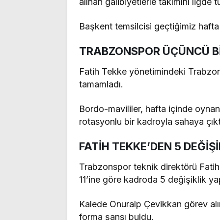
alınan galibiyetlerle takımını ligde 
Başkent temsilcisi geçtiğimiz haft
TRABZONSPOR ÜÇÜNCÜ Bİ
Fatih Tekke yönetimindeki Trabzo
tamamladı.
Bordo-mavililer, hafta içinde oynan
rotasyonlu bir kadroyla sahaya çıkt
FATİH TEKKE’DEN 5 DEĞİŞİ
Trabzonspor teknik direktörü Fatih
11’ine göre kadroda 5 değişiklik yap
Kalede Onuralp Çevikkan görev a
forma şansı buldu.