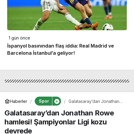
1 gün önce
İspanyol basınından flaş iddia: Real Madrid ve
Barcelona İstanbul’a geliyor!
Spor
Haberler
Galatasaray’dan Jonathan
Rowe hamlesi! Şampiyonlar
Galatasaray’dan Jonathan Rowe
Ligi kozu devrede
hamlesi! Şampiyonlar Ligi kozu
devrede