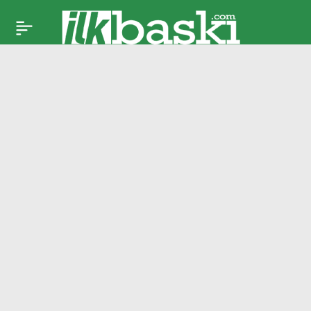
Galatasaray’dan
Paylaş
Jonathan Rowe
hamlesi! Şampiyonlar
Ligi kozu devrede