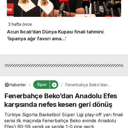
3 hafta önce
Acun Ilıcalı’dan Dünya Kupası finali tahmini:
‘İspanya ağır favori ama…’
Spor
Haberler
Fenerbahçe Beko’dan
Anadolu Efes karşısında
Fenerbahçe Beko’dan Anadolu Efes
nefes kesen geri dönüş
karşısında nefes kesen geri dönüş
Türkiye Sigorta Basketbol Süper Ligi play-off yarı finali
serisi ilk maçında Fenerbahçe Beko evinde Anadolu
Efes'i 60-59 yendi ve seride 1-0 öne geçti.