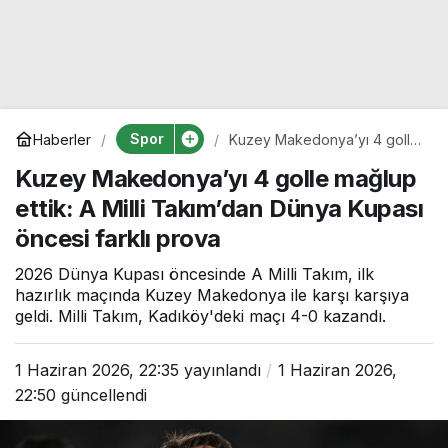
Spor
Haberler
Kuzey Makedonya’yı 4 golle
mağlup ettik: A Milli
Kuzey Makedonya’yı 4 golle mağlup
Takım’dan Dünya Kupası
öncesi farklı prova
ettik: A Milli Takım’dan Dünya Kupası
öncesi farklı prova
2026 Dünya Kupası öncesinde A Milli Takım, ilk
hazırlık maçında Kuzey Makedonya ile karşı karşıya
geldi. Milli Takım, Kadıköy'deki maçı 4-0 kazandı.
1 Haziran 2026, 22:35
yayınlandı
1 Haziran 2026,
22:50
güncellendi