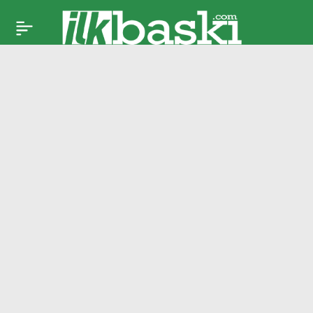
A Milli Takım’da
Paylaş
sakatlık:
Karşılaşmaya devam
edemedi