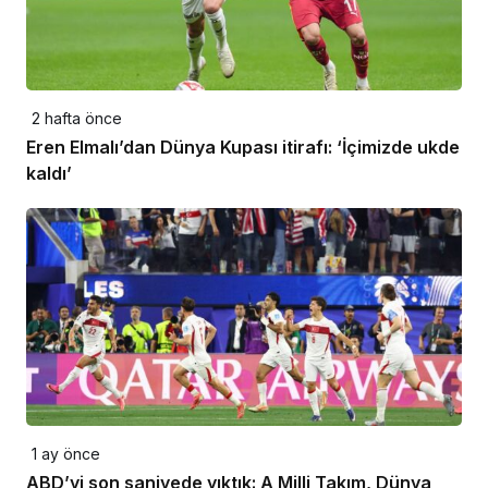
2 hafta önce
Eren Elmalı’dan Dünya Kupası itirafı: ‘İçimizde ukde
kaldı’
1 ay önce
ABD’yi son saniyede yıktık: A Milli Takım, Dünya