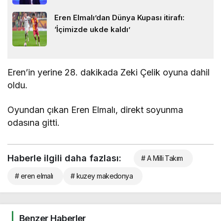
Eren Elmalı’dan Dünya Kupası itirafı:
‘İçimizde ukde kaldı’
Eren’in yerine 28. dakikada Zeki Çelik oyuna dahil
oldu.
Oyundan çıkan Eren Elmalı, direkt soyunma
odasına gitti.
Haberle ilgili daha fazlası:
# A Milli Takım
# eren elmalı
# kuzey makedonya
Benzer Haberler