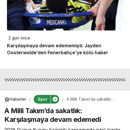
2 gün önce
Karşılaşmaya devam edememişti: Jayden
Oosterwolde’den Fenerbahçe’ye kötü haber
Spor
Haberler
A Milli Takım’da sakatlık:
Karşılaşmaya devam
A Milli Takım’da sakatlık:
edemedi
Karşılaşmaya devam edemedi
2026 Dünya Kupası hazırlığı kapsamında özel maçta