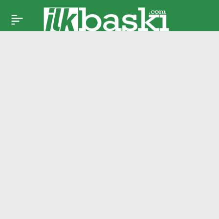
TFF açıkladı: İşte
Paylaş
Süper Lig’deki
muhtemel derbi
haftaları!