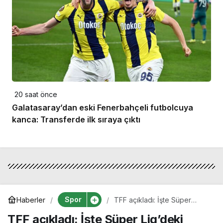
20 saat önce
Galatasaray’dan eski Fenerbahçeli futbolcuya
kanca: Transferde ilk sıraya çıktı
Spor
Haberler
TFF açıkladı: İşte Süper
Lig’deki muhtemel derbi
TFF açıkladı: İşte Süper Lig’deki
haftaları!