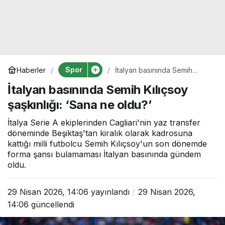
Spor
Haberler
İtalyan basınında Semih
Kılıçsoy şaşkınlığı: ‘Sana ne
İtalyan basınında Semih Kılıçsoy
oldu?’
şaşkınlığı: ‘Sana ne oldu?’
İtalya Serie A ekiplerinden Cagliari'nin yaz transfer
döneminde Beşiktaş'tan kiralık olarak kadrosuna
kattığı milli futbolcu Semih Kılıçsoy'un son dönemde
forma şansı bulamaması İtalyan basınında gündem
oldu.
29 Nisan 2026, 14:06
yayınlandı
29 Nisan 2026,
14:06
güncellendi