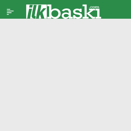
Vincenzo
Paylaş
Montella’dan Türkiye
itirafı: ‘Bırakmayı
düşünmüştüm’