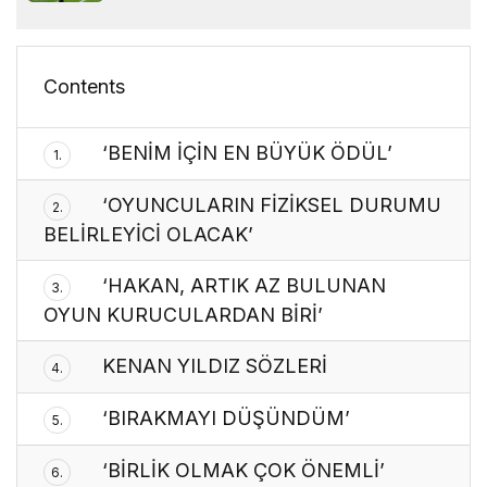
Contents
‘BENİM İÇİN EN BÜYÜK ÖDÜL’
1.
‘OYUNCULARIN FİZİKSEL DURUMU
2.
BELİRLEYİCİ OLACAK’
‘HAKAN, ARTIK AZ BULUNAN
3.
OYUN KURUCULARDAN BİRİ’
KENAN YILDIZ SÖZLERİ
4.
‘BIRAKMAYI DÜŞÜNDÜM’
5.
‘BİRLİK OLMAK ÇOK ÖNEMLİ’
6.