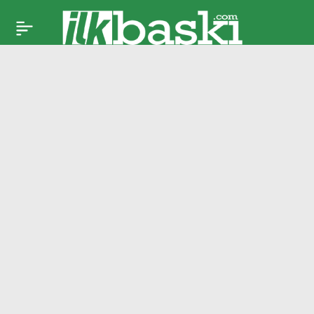
Trabzonspor’un genç
Paylaş
yıldızından skandal
paylaşım