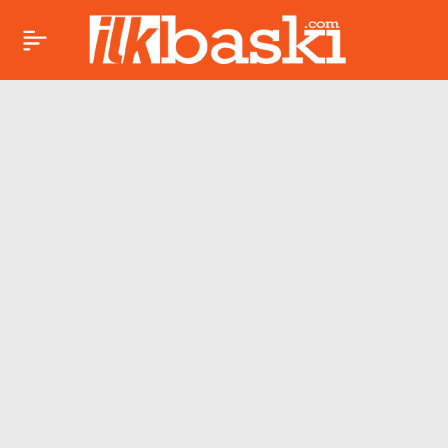
Aziz Yıldırım’dan
Paylaş
Sörloth bombası