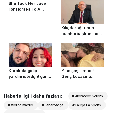
Haberle ilgili daha fazlası:
# Alexander Sörloth
# atletico madrid
# Fenerbahçe
# LaLiga EA Sports