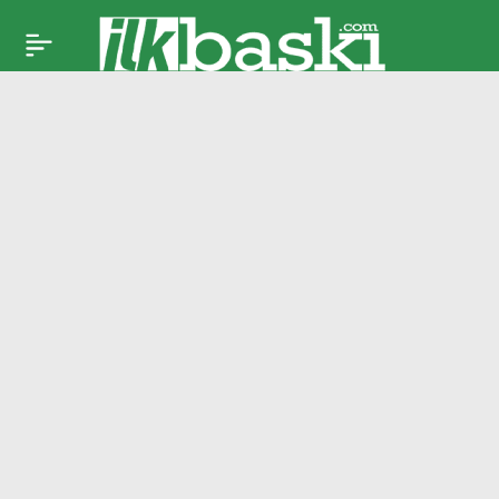
Fenerbahçe’de seçim
Paylaş
süreci resmen
başladı! Başkanlık
yarışında kritik
isimler sahneye
çıkıyor