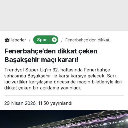
Spor
Haberler
Fenerbahçe’den dikkat
çeken Başakşehir maçı
Fenerbahçe’den dikkat çeken
kararı!
Başakşehir maçı kararı!
Trendyol Süper Lig'in 32. haftasında Fenerbahçe
sahasında Başakşehir ile karşı karşıya gelecek. Sarı-
lacivertliler karşılaşma öncesinde maçın biletleriyle ilgili
dikkat çeken bir açıklama yayınladı.
29 Nisan 2026, 11:50
yayınlandı