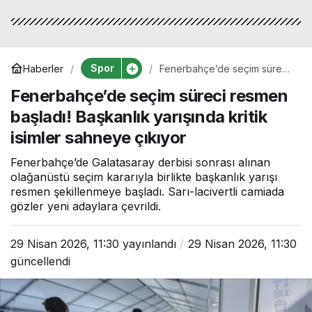
Spor
Haberler
Fenerbahçe’de seçim süreci
resmen başladı! Başkanlık
Fenerbahçe’de seçim süreci resmen
yarışında kritik isimler
sahneye çıkıyor
başladı! Başkanlık yarışında kritik
isimler sahneye çıkıyor
Fenerbahçe’de Galatasaray derbisi sonrası alınan
olağanüstü seçim kararıyla birlikte başkanlık yarışı
resmen şekillenmeye başladı. Sarı-lacivertli camiada
gözler yeni adaylara çevrildi.
29 Nisan 2026, 11:30
yayınlandı
29 Nisan 2026, 11:30
güncellendi