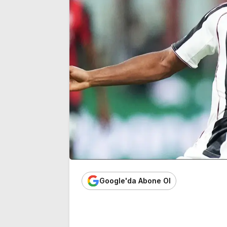
üyeliğinden istifa etti
noktası…’
Google'da Abone Ol