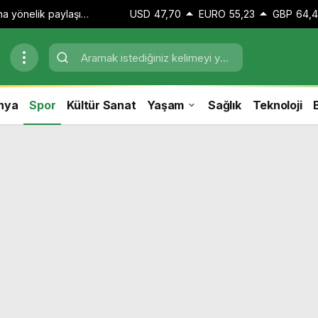
zına yönelik paylaşım
USD
47,70
EURO
55,23
GBP
64,
 adli kontrol kararı
nya
Spor
Kültür Sanat
Yaşam
Sağlık
Teknoloji
B