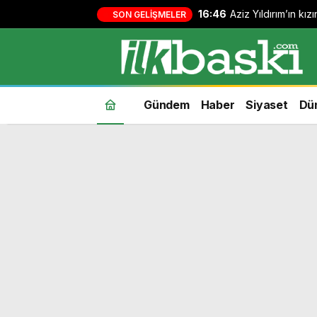
16:46
Aziz Yıldırım’ın kı
SON GELIŞMELER
yapan kişi hakkında
Gündem
Haber
Siyaset
Dü