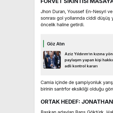
FORVET SIKINTISI MASAYA
Jhon Duran, Youssef En-Nesyri ve C
sonrası gol yollarında ciddi düşü
öncelik haline getirdi.
Göz Atın
Aziz Yıldırım’ın kızına yön
paylaşım yapan kişi hakk
adli kontrol kararı
Camia içinde de şampiyonluk yarış
birinin santrfor eksikliği olduğu gö
ORTAK HEDEF: JONATHAN
Başkan adayları Barış Göktürk, Hak