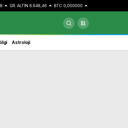
48
GR. ALTIN
6.648,46
BTC
0,000000
ilgi
Astroloji