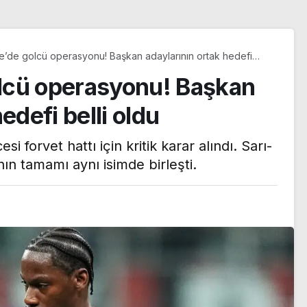
’de golcü operasyonu! Başkan adaylarının ortak hedefi
lcü operasyonu! Başkan
edefi belli oldu
 forvet hattı için kritik karar alındı. Sarı-
nın tamamı aynı isimde birleşti.
n Le
ı yazı:
ılma
Trendyol 1. Lig’de yeni