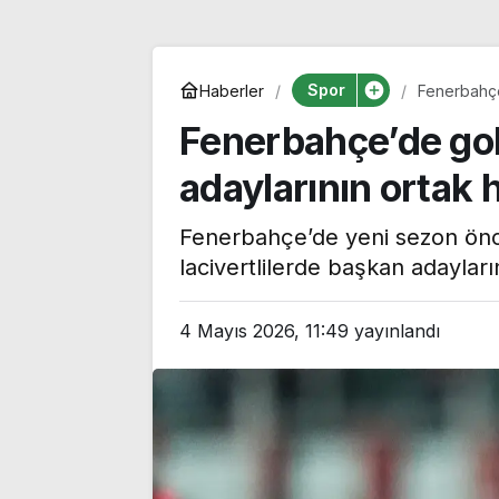
Spor
Haberler
Fenerbahçe
belli oldu
Fenerbahçe’de go
adaylarının ortak h
Fenerbahçe’de yeni sezon öncesi
lacivertlilerde başkan adayları
4 Mayıs 2026, 11:49
yayınlandı
CHP’li Tepebaşı
Özgür Özel’de
Belediye Başkanı Ahmet
Monde’a çarpıc
Ataç, 54 yıllık parti
‘Bu sürecin kır