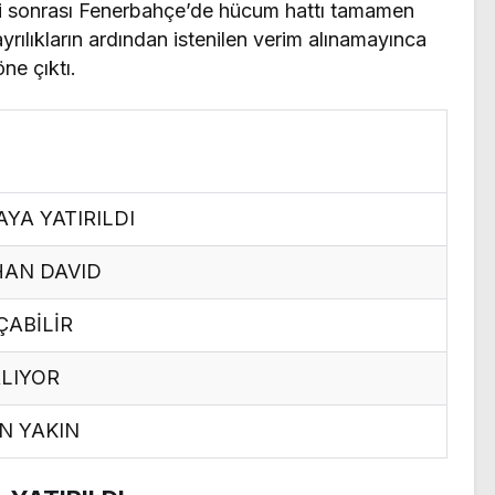
i sonrası Fenerbahçe’de hücum hattı tamamen
yrılıkların ardından istenilen verim alınamayınca
ne çıktı.
AYA YATIRILDI
HAN DAVID
ÇABİLİR
RLIYOR
N YAKIN