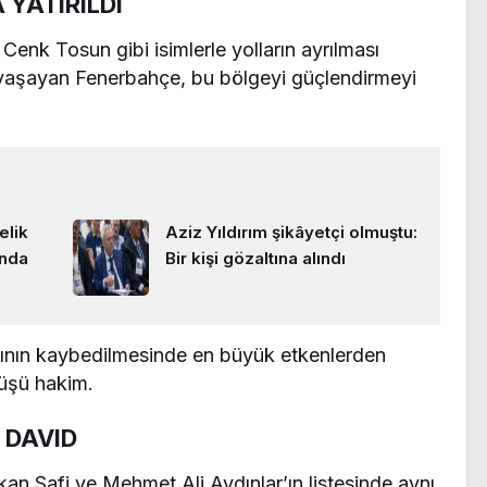
 YATIRILDI
enk Tosun gibi isimlerle yolların ayrılması
ş yaşayan Fenerbahçe, bu bölgeyi güçlendirmeyi
elik
Aziz Yıldırım şikâyetçi olmuştu:
ında
Bir kişi gözaltına alındı
ının kaybedilmesinde en büyük etkenlerden
rüşü hakim.
 DAVID
an Safi ve Mehmet Ali Aydınlar’ın listesinde aynı