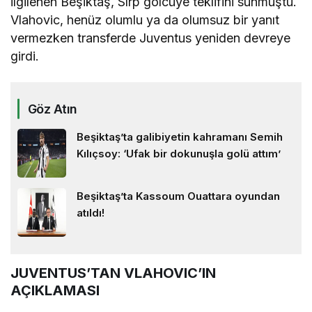
ilgilenen Beşiktaş, Sırp golcüye teklifini sunmuştu.
Vlahovic, henüz olumlu ya da olumsuz bir yanıt
vermezken transferde Juventus yeniden devreye
girdi.
Göz Atın
Beşiktaş’ta galibiyetin kahramanı Semih
Kılıçsoy: ‘Ufak bir dokunuşla golü attım’
Beşiktaş’ta Kassoum Ouattara oyundan
atıldı!
JUVENTUS’TAN VLAHOVIC’IN
AÇIKLAMASI