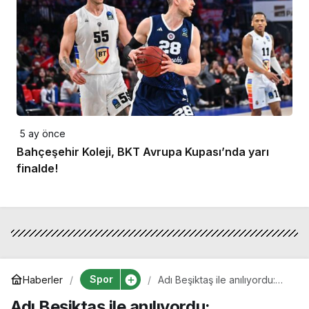
5 ay önce
Bahçeşehir Koleji, BKT Avrupa Kupası’nda yarı
finalde!
Spor
Haberler
Adı Beşiktaş ile anılıyordu:
Juventus’tan Vlahovic
Adı Beşiktaş ile anılıyordu:
açıklaması