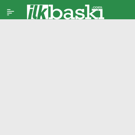
Adı Beşiktaş ile
Paylaş
anılıyordu:
Juventus’tan
Vlahovic açıklaması