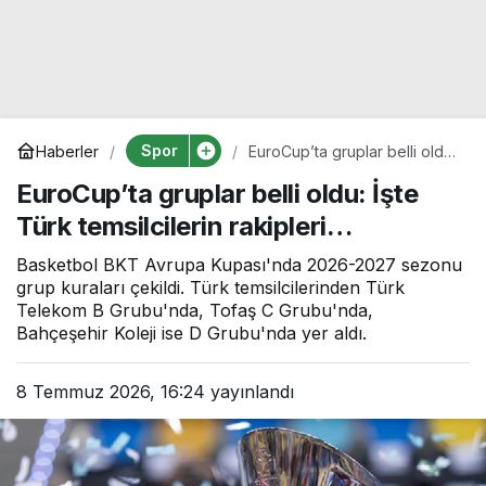
Spor
Haberler
EuroCup’ta gruplar belli oldu:
İşte Türk temsilcilerin
EuroCup’ta gruplar belli oldu: İşte
rakipleri…
Türk temsilcilerin rakipleri…
Basketbol BKT Avrupa Kupası'nda 2026-2027 sezonu
grup kuraları çekildi. Türk temsilcilerinden Türk
Telekom B Grubu'nda, Tofaş C Grubu'nda,
Bahçeşehir Koleji ise D Grubu'nda yer aldı.
8 Temmuz 2026, 16:24
yayınlandı