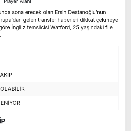
Player Alanı
unda sona erecek olan Ersin Destanoğlu’nun
rupa’dan gelen transfer haberleri dikkat çekmeye
göre İngiliz temsilcisi Watford, 25 yaşındaki file
.
AKİP
 OLABİLİR
LENİYOR
İP