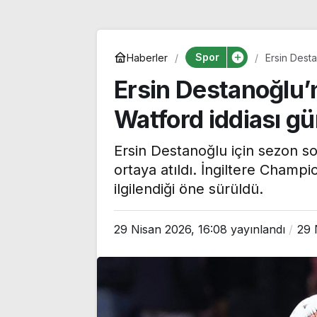
Spor
Haberler
Ersin Dest
bomba gibi
Ersin Destanoğlu’n
Watford iddiası g
Ersin Destanoğlu için sezon son
ortaya atıldı. İngiltere Champi
ilgilendiği öne sürüldü.
29 Nisan 2026, 16:08
yayınlandı
29 
ABD’de yangına
‘Terörsüz Türk
müdahale eden
sürecinde krit
helikopter düştü: 2
‘Çerçeve yasa