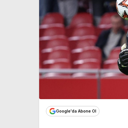
kişiden haber alınamıyor
komisyondan 
Google'da Abone Ol