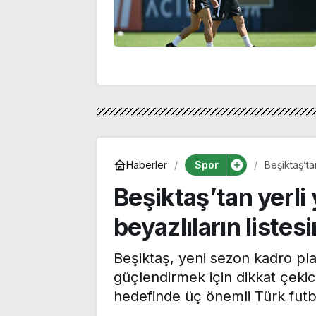
Spor
Haberler
Beşiktaş’ta
isim var
Beşiktaş’tan yerli
beyazlıların listesi
Beşiktaş, yeni sezon kadro pl
güçlendirmek için dikkat çekici
hedefinde üç önemli Türk fut