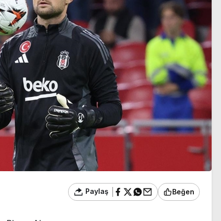
geçti
ilde operasyon
Paylaş
Beğen