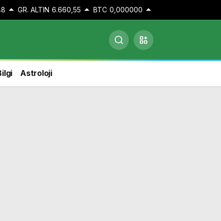
48
GR. ALTIN
6.660,55
BTC
0,000000
ilgi
Astroloji