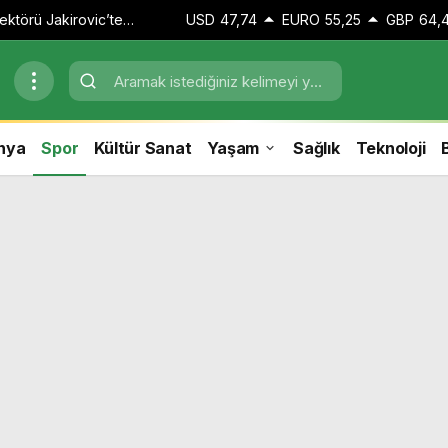
rektörü Jakirovic’ten
USD
47,74
EURO
55,25
GBP
64,
er zaman bir şeyler
nya
Spor
Kültür Sanat
Yaşam
Sağlık
Teknoloji
B