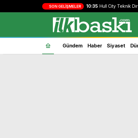
10:35
Hull City Teknik Di
SON GELIŞMELER
Beşiktaş itirafı: ‘H
bekliyorum’
Gündem
Haber
Siyaset
Dü