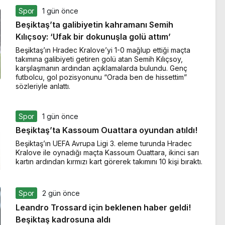
Spor
1 gün önce
Beşiktaş’ta galibiyetin kahramanı Semih
Kılıçsoy: ‘Ufak bir dokunuşla golü attım’
Beşiktaş’ın Hradec Kralove’yi 1-0 mağlup ettiği maçta
takımına galibiyeti getiren golü atan Semih Kılıçsoy,
karşılaşmanın ardından açıklamalarda bulundu. Genç
futbolcu, gol pozisyonunu “Orada ben de hissettim”
sözleriyle anlattı.
Spor
1 gün önce
Beşiktaş’ta Kassoum Ouattara oyundan atıldı!
Beşiktaş’ın UEFA Avrupa Ligi 3. eleme turunda Hradec
Kralove ile oynadığı maçta Kassoum Ouattara, ikinci sarı
kartın ardından kırmızı kart görerek takımını 10 kişi bıraktı.
Spor
2 gün önce
Leandro Trossard için beklenen haber geldi!
Beşiktaş kadrosuna aldı