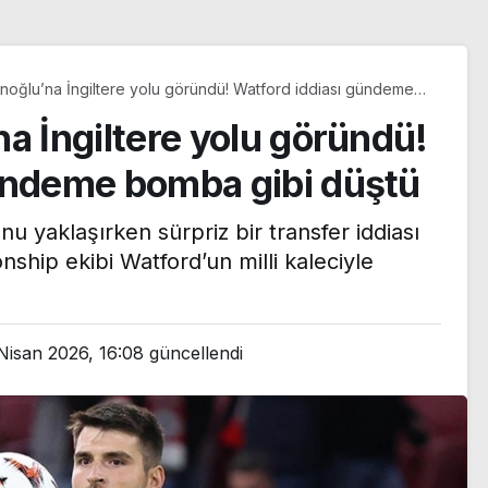
anoğlu’na İngiltere yolu göründü! Watford iddiası gündeme
 düştü
a İngiltere yolu göründü!
ündeme bomba gibi düştü
u yaklaşırken sürpriz bir transfer iddiası
onship ekibi Watford’un milli kaleciyle
Nisan 2026, 16:08
güncellendi
iye’
ik aşama:
Rojin Kabaiş’in ailesini
’
tehdit eden şebekeye 8