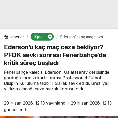
Spor
Haberler
Ederson’u kaç maç ceza
bekliyor? PFDK sevki sonrası
Ederson’u kaç maç ceza bekliyor?
Fenerbahçe’de kritik süreç
başladı
PFDK sevki sonrası Fenerbahçe’de
kritik süreç başladı
Fenerbahçe kalecisi Ederson, Galatasaray derbisinde
gördüğü kırmızı kart sonrası Profesyonel Futbol
Disiplin Kurulu’na tedbirli olarak sevk edildi. Brezilyalı
yıldızın alacağı ceza merak konusu oldu.
29 Nisan 2026, 12:13
yayınlandı
29 Nisan 2026, 12:13
güncellendi