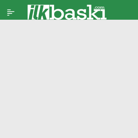
Fenerbahçe’den
Paylaş
dikkat çeken
Başakşehir maçı
kararı!