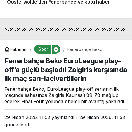
Oosterwolde’den Fenerbahçe’ye kötü haber
Spor
Haberler
Fenerbahçe Beko
EuroLeague play-off’a güçlü
Fenerbahçe Beko EuroLeague play-
başladı! Zalgiris karşısında ilk
maç sarı-lacivertlilerin
off’a güçlü başladı! Zalgiris karşısında
ilk maç sarı-lacivertlilerin
Fenerbahçe Beko, EuroLeague play-off serisinin ilk
maçında sahasında Žalgiris Kaunas’ı 89-78 mağlup
ederek Final Four yolunda önemli bir avantaj yakaladı.
29 Nisan 2026, 11:53
yayınlandı
29 Nisan 2026, 11:53
güncellendi