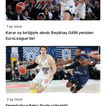
1 ay önce
Karar oy birliğiyle alındı: Beşiktaş GAİN yeniden
EuroLeague’de!
2 ay önce
Fenerbahçe Beko finale yükseldi!