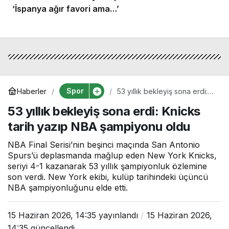
‘İspanya ağır favori ama…’
Spor
Haberler
53 yıllık bekleyiş sona erdi:
Knicks tarih yazıp NBA
53 yıllık bekleyiş sona erdi: Knicks
şampiyonu oldu
tarih yazıp NBA şampiyonu oldu
NBA Final Serisi’nin beşinci maçında San Antonio
Spurs’ü deplasmanda mağlup eden New York Knicks,
seriyi 4-1 kazanarak 53 yıllık şampiyonluk özlemine
son verdi. New York ekibi, kulüp tarihindeki üçüncü
NBA şampiyonluğunu elde etti.
15 Haziran 2026, 14:35
yayınlandı
15 Haziran 2026,
14:35
güncellendi