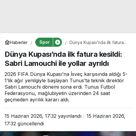
Spor
Haberler
Dünya Kupası’nda ilk fatura
kesildi: Sabri Lamouchi ile
Dünya Kupası’nda ilk fatura kesildi:
yollar ayrıldı
Sabri Lamouchi ile yollar ayrıldı
2026 FIFA Dünya Kupası’na İsveç karşısında aldığı 5-
1’lik ağır yenilgiyle başlayan Tunus’ta teknik direktör
Sabri Lamouchi dönemi sona erdi. Tunus Futbol
Federasyonu, mağlubiyetin üzerinden 24 saat
geçmeden ayrılık kararı aldı.
15 Haziran 2026, 17:32
yayınlandı
15 Haziran 2026,
17:32
güncellendi