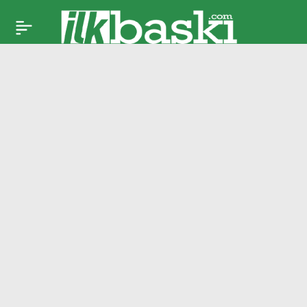
53 yıllık bekleyiş
Paylaş
sona erdi: Knicks
tarih yazıp NBA
şampiyonu oldu