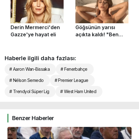
Haberle ilgili daha fazlası:
# Aaron Wan-Bissaka
# Fenerbahçe
# Nélson Semedo
# Premier League
# Trendyol Süper Lig
# West Ham United
Benzer Haberler