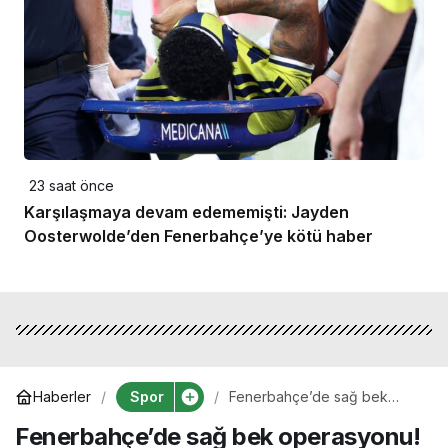
23 saat önce
Karşılaşmaya devam edememişti: Jayden
Oosterwolde’den Fenerbahçe’ye kötü haber
Spor
Haberler
Fenerbahçe’de sağ bek
operasyonu! Semedo’nun
Fenerbahçe’de sağ bek operasyonu!
yerine Wan-Bissaka
gündemde