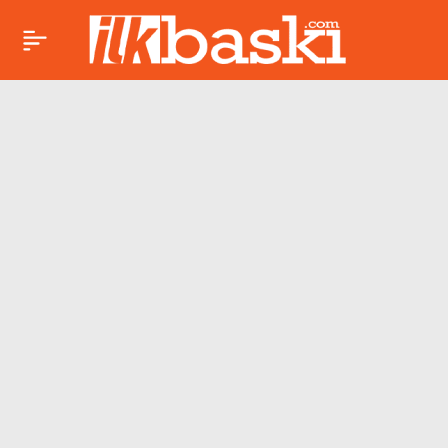
Fenerbahçe’de sağ
Paylaş
bek operasyonu!
Semedo’nun yerine
Wan-Bissaka
gündemde