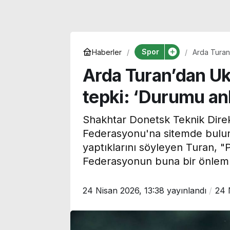
Spor
Haberler
Arda Turan
zorlandık’
Arda Turan’dan U
tepki: ‘Durumu an
Shakhtar Donetsk Teknik Dire
Federasyonu'na sitemde bulun
yaptıklarını söyleyen Turan, "
Federasyonun buna bir önlem 
24 Nisan 2026, 13:38
yayınlandı
24 
Özgür Ceylan duyurdu:
Galatasaray’ı
YENİ Parti’nin bağış
gündemindek
kampanyasında son
Batrakov’dan 