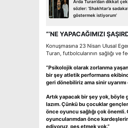
Arda Turan’dan dikkat çe
sözler: ‘Shakhtar’a sadaka
göstermek istiyorum’
“‘NE YAPACAĞIMIZI ŞAŞIRD
Konuşmasına 23 Nisan Ulusal Egem
Turan, futbolcularının sağlığı ve fed
“Psikolojik olarak zorlanma yaşa
bir şey atletik performans ekibin
geri dönebiliriz ama sinir uyarım
Artık yapacak bir şey yok, böyle
lazım. Çünkü bu çocuklar gençler
önce oyuncu sağlığı çok önemli. 
oyuncularımdan önce kardeşlerim
ediyoruz, pes etmek yok.”