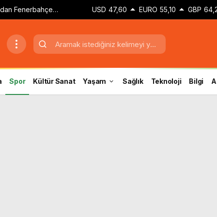
dan Fenerbahçe
USD
47,60
EURO
55,10
GBP
64,
a
Spor
Kültür Sanat
Yaşam
Sağlık
Teknoloji
Bilgi
A