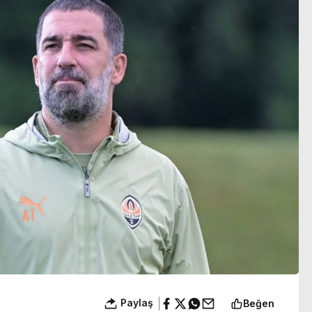
gözaltına alındı
Paylaş
Beğen