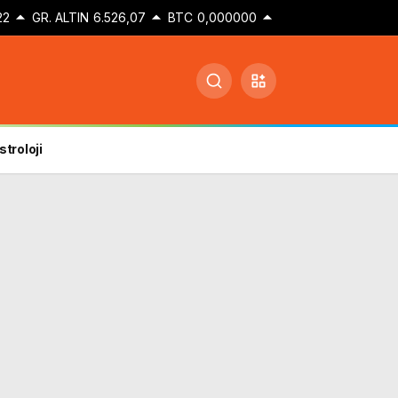
22
GR. ALTIN
6.526,07
BTC
0,000000
stroloji