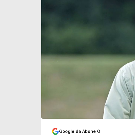
durum belli oldu
açıklaması
Google'da Abone Ol