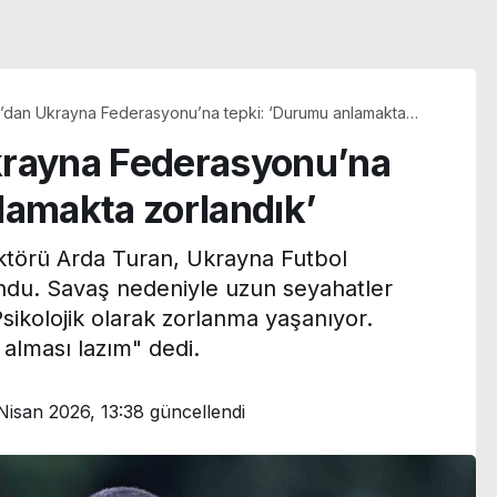
’dan Ukrayna Federasyonu’na tepki: ‘Durumu anlamakta
krayna Federasyonu’na
lamakta zorlandık’
ktörü Arda Turan, Ukrayna Futbol
du. Savaş nedeniyle uzun seyahatler
Psikolojik olarak zorlanma yaşanıyor.
alması lazım" dedi.
Nisan 2026, 13:38
güncellendi
n
Menderes Belediye
i
Başkan Yardımcısı
transfer
Rüzgar Sönmez