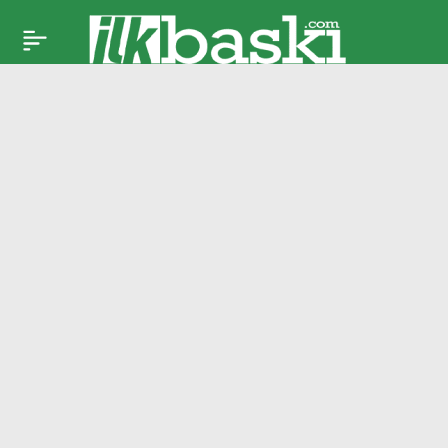
Dursun Özbek’ten
Paylaş
Galatasaray
camiasına
kenetlenme çağrısı