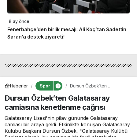
8 ay önce
Fenerbahçe’den birlik mesajı: Ali Koç’tan Sadettin
Saran’a destek ziyareti!
Spor
Haberler
Dursun Özbek’ten
Galatasaray camiasına
Dursun Özbek’ten Galatasaray
kenetlenme çağrısı
camiasına kenetlenme çağrısı
Galatasaray Lisesi'nin pilav gününde Galatasaray
camiası bir araya geldi. Etkinlikte konuşan Galatasaray
Kulübü Başkanı Dursun Özbek, "Galatasaray Kulübü