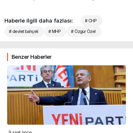
Haberle ilgili daha fazlası:
# CHP
# devlet bahçeli
# MHP
# Özgür Özel
Benzer Haberler
9 saat önce