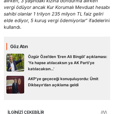
alırken, 3 yaşındaki kızına dondurma alırken
vergi ödüyor ancak Kur Korumalı Mevduat hesabı
sahibi olanlar 1 trilyon 235 milyon TL faiz geliri
elde ediyor, 5 kuruş vergi ödemiyorlar
” ifadelerini
kullandı.
Göz Atın
Özgür Özel’den ‘Eren Ali Bingöl’ açıklaması:
‘Ya hapse atılacaksın ya AK Parti’ye
katılacaksın…’
AKP’ye geçeceği konuşuluyordu: Ümit
Dikbayır’dan açıklama geldi