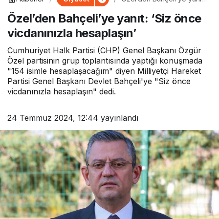
‘Siz önce vicdanınızla
Özel’den Bahçeli’ye yanıt: ‘Siz önce
hesaplaşın’
vicdanınızla hesaplaşın’
Cumhuriyet Halk Partisi (CHP) Genel Başkanı Özgür
Özel partisinin grup toplantısında yaptığı konuşmada
"154 isimle hesaplaşacağım" diyen Milliyetçi Hareket
Partisi Genel Başkanı Devlet Bahçeli'ye "Siz önce
vicdanınızla hesaplaşın" dedi.
24 Temmuz 2024, 12:44
yayınlandı