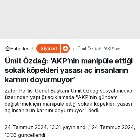
Siyaset
Haberler
Ümit Özdağ: ‘AKP’nin
manipüle ettiği sokak
Ümit Özdağ: ‘AKP’nin manipüle ettiği
köpekleri yasası aç
insanların karnını
sokak köpekleri yasası aç insanların
doyurmuyor’
karnını doyurmuyor’
Zafer Partisi Genel Başkanı Ümit Özdağ sosyal medya
üzerinden yaptığı açıklamada "AKP’nin gündem
değiştirmek için manipüle ettiği sokak köpekleri yasası
aç insanların karnını doyurmuyor" dedi.
24 Temmuz 2024, 13:31
yayınlandı
24 Temmuz 2024,
13:33
güncellendi