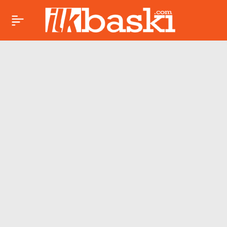
Özel’den Bahçeli’ye
Paylaş
yanıt: ‘Siz önce
vicdanınızla
hesaplaşın’