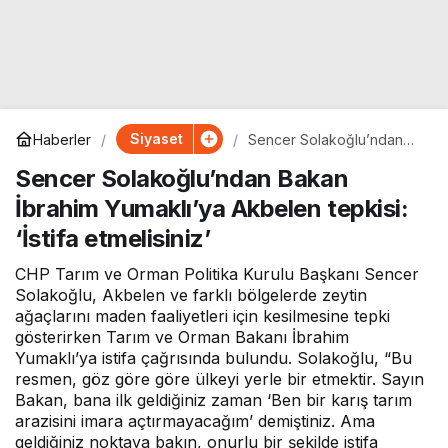
Siyaset
Haberler
Sencer Solakoğlu’ndan
Bakan İbrahim Yumaklı’ya
Sencer Solakoğlu’ndan Bakan
Akbelen tepkisi: ‘İstifa
etmelisiniz’
İbrahim Yumaklı’ya Akbelen tepkisi:
‘İstifa etmelisiniz’
CHP Tarım ve Orman Politika Kurulu Başkanı Sencer
Solakoğlu, Akbelen ve farklı bölgelerde zeytin
ağaçlarını maden faaliyetleri için kesilmesine tepki
gösterirken Tarım ve Orman Bakanı İbrahim
Yumaklı’ya istifa çağrısında bulundu. Solakoğlu, “Bu
resmen, göz göre göre ülkeyi yerle bir etmektir. Sayın
Bakan, bana ilk geldiğiniz zaman ‘Ben bir karış tarım
arazisini imara açtırmayacağım’ demiştiniz. Ama
geldiğiniz noktaya bakın, onurlu bir şekilde istifa