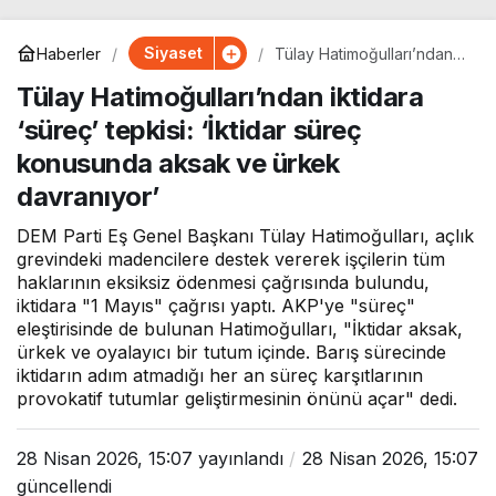
Siyaset
Haberler
Tülay Hatimoğulları’ndan
iktidara ‘süreç’ tepkisi:
Tülay Hatimoğulları’ndan iktidara
‘İktidar süreç konusunda
aksak ve ürkek
‘süreç’ tepkisi: ‘İktidar süreç
davranıyor’
konusunda aksak ve ürkek
davranıyor’
DEM Parti Eş Genel Başkanı Tülay Hatimoğulları, açlık
grevindeki madencilere destek vererek işçilerin tüm
haklarının eksiksiz ödenmesi çağrısında bulundu,
iktidara "1 Mayıs" çağrısı yaptı. AKP'ye "süreç"
eleştirisinde de bulunan Hatimoğulları, "İktidar aksak,
ürkek ve oyalayıcı bir tutum içinde. Barış sürecinde
iktidarın adım atmadığı her an süreç karşıtlarının
provokatif tutumlar geliştirmesinin önünü açar" dedi.
28 Nisan 2026, 15:07
yayınlandı
28 Nisan 2026, 15:07
güncellendi