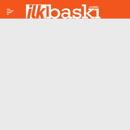
Tülay
Paylaş
Hatimoğulları’ndan
iktidara ‘süreç’
tepkisi: ‘İktidar süreç
konusunda aksak ve
ürkek davranıyor’