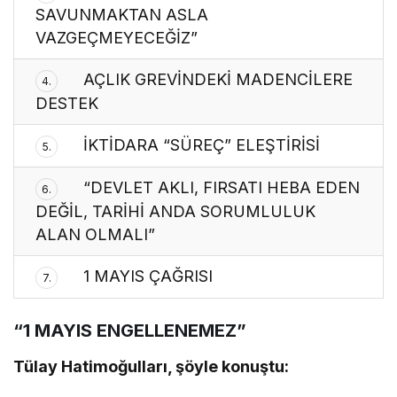
SAVUNMAKTAN ASLA
VAZGEÇMEYECEĞİZ”
AÇLIK GREVİNDEKİ MADENCİLERE
4.
DESTEK
İKTİDARA “SÜREÇ” ELEŞTİRİSİ
5.
“DEVLET AKLI, FIRSATI HEBA EDEN
6.
DEĞİL, TARİHİ ANDA SORUMLULUK
ALAN OLMALI”
1 MAYIS ÇAĞRISI
7.
“1 MAYIS ENGELLENEMEZ”
Tülay Hatimoğulları, şöyle konuştu: