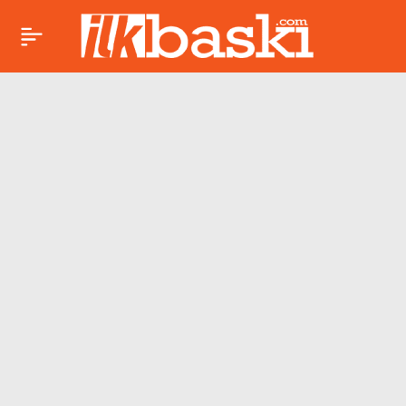
CHP’de sosyal medya
Paylaş
yetkisi el değiştirdi!