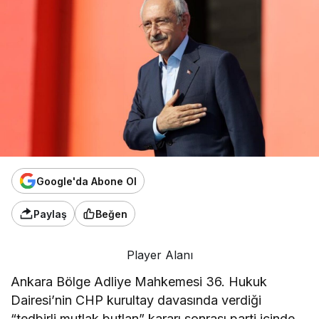
Google'da Abone Ol
Paylaş
Beğen
Player Alanı
Ankara Bölge Adliye Mahkemesi 36. Hukuk
Dairesi’nin CHP kurultay davasında verdiği
“tedbirli mutlak butlan” kararı sonrası parti içinde