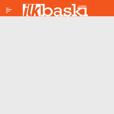
Dilek İmamoğlu’ndan
Paylaş
‘mutlak butlan’
tepkisi: ‘Yargı
darbesiyle karşı
karşıyayız’