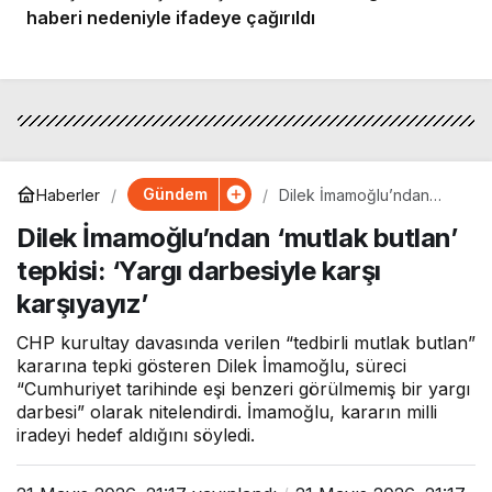
haberi nedeniyle ifadeye çağırıldı
Gündem
Haberler
Dilek İmamoğlu’ndan
‘mutlak butlan’ tepkisi:
Dilek İmamoğlu’ndan ‘mutlak butlan’
‘Yargı darbesiyle karşı
karşıyayız’
tepkisi: ‘Yargı darbesiyle karşı
karşıyayız’
CHP kurultay davasında verilen “tedbirli mutlak butlan”
kararına tepki gösteren Dilek İmamoğlu, süreci
“Cumhuriyet tarihinde eşi benzeri görülmemiş bir yargı
darbesi” olarak nitelendirdi. İmamoğlu, kararın milli
iradeyi hedef aldığını söyledi.