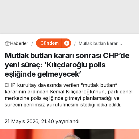
Gündem
Haberler
Mutlak butlan kararı
sonrası CHP’de yeni
Mutlak butlan kararı sonrası CHP’de
süreç: ‘Kılıçdaroğlu polis
eşliğinde gelmeyecek’
yeni süreç: ‘Kılıçdaroğlu polis
eşliğinde gelmeyecek’
CHP kurultay davasında verilen “mutlak butlan”
kararının ardından Kemal Kılıçdaroğlu’nun, parti genel
merkezine polis eşliğinde gitmeyi planlamadığı ve
sürecin gerilimsiz yürütülmesini istediği iddia edildi.
21 Mayıs 2026, 21:40
yayınlandı