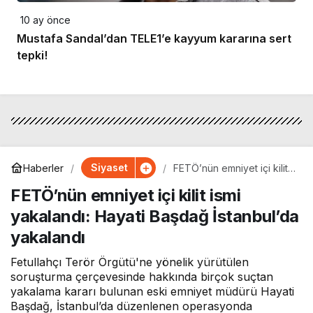
10 ay önce
Mustafa Sandal’dan TELE1’e kayyum kararına sert
tepki!
Siyaset
Haberler
FETÖ’nün emniyet içi kilit
ismi yakalandı: Hayati
FETÖ’nün emniyet içi kilit ismi
Başdağ İstanbul’da
yakalandı
yakalandı: Hayati Başdağ İstanbul’da
yakalandı
Fetullahçı Terör Örgütü'ne yönelik yürütülen
soruşturma çerçevesinde hakkında birçok suçtan
yakalama kararı bulunan eski emniyet müdürü Hayati
Başdağ, İstanbul’da düzenlenen operasyonda