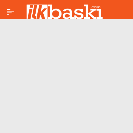
FETÖ’nün emniyet içi
Paylaş
kilit ismi yakalandı:
Hayati Başdağ
İstanbul’da yakalandı