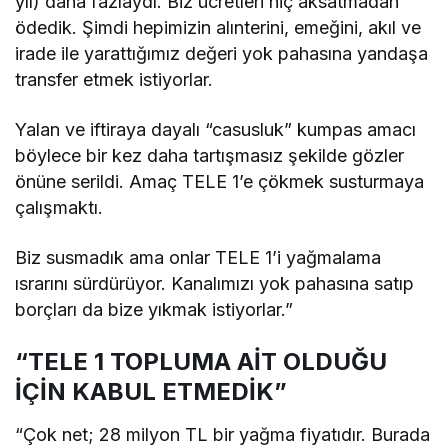
yıl) daha fazlaydı. Biz ücretleri hiç aksatmadan
ödedik. Şimdi hepimizin alınterini, emeğini, akıl ve
irade ile yarattığımız değeri yok pahasına yandaşa
transfer etmek istiyorlar.
Yalan ve iftiraya dayalı “casusluk” kumpas amacı
böylece bir kez daha tartışmasız şekilde gözler
önüne serildi. Amaç TELE 1’e çökmek susturmaya
çalışmaktı.
Biz susmadık ama onlar TELE 1’i yağmalama
ısrarını sürdürüyor. Kanalımızı yok pahasına satıp
borçları da bize yıkmak istiyorlar.”
“TELE 1 TOPLUMA AİT OLDUĞU
İÇİN KABUL ETMEDİK”
“Çok net; 28 milyon TL bir yağma fiyatıdır. Burada