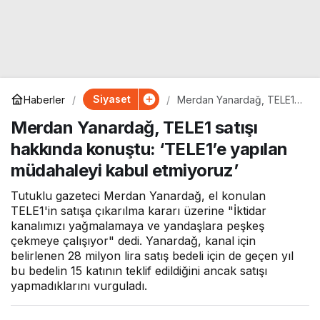
Siyaset
Haberler
Merdan Yanardağ, TELE1
satışı hakkında konuştu:
Merdan Yanardağ, TELE1 satışı
‘TELE1’e yapılan
müdahaleyi kabul
hakkında konuştu: ‘TELE1’e yapılan
etmiyoruz’
müdahaleyi kabul etmiyoruz’
Tutuklu gazeteci Merdan Yanardağ, el konulan
TELE1'in satışa çıkarılma kararı üzerine "İktidar
kanalımızı yağmalamaya ve yandaşlara peşkeş
çekmeye çalışıyor" dedi. Yanardağ, kanal için
belirlenen 28 milyon lira satış bedeli için de geçen yıl
bu bedelin 15 katının teklif edildiğini ancak satışı
yapmadıklarını vurguladı.