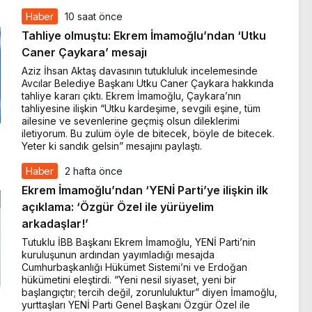
Haber
10 saat önce
Tahliye olmuştu: Ekrem İmamoğlu’ndan ‘Utku
Caner Çaykara’ mesajı
Aziz İhsan Aktaş davasının tutukluluk incelemesinde
Avcılar Belediye Başkanı Utku Caner Çaykara hakkında
tahliye kararı çıktı. Ekrem İmamoğlu, Çaykara’nın
tahliyesine ilişkin “Utku kardeşime, sevgili eşine, tüm
ailesine ve sevenlerine geçmiş olsun dileklerimi
iletiyorum. Bu zulüm öyle de bitecek, böyle de bitecek.
Yeter ki sandık gelsin” mesajını paylaştı.
Haber
2 hafta önce
Ekrem İmamoğlu’ndan ‘YENİ Parti’ye ilişkin ilk
açıklama: ‘Özgür Özel ile yürüyelim
arkadaşlar!’
Tutuklu İBB Başkanı Ekrem İmamoğlu, YENİ Parti’nin
kuruluşunun ardından yayımladığı mesajda
Cumhurbaşkanlığı Hükümet Sistemi’ni ve Erdoğan
hükümetini eleştirdi. “Yeni nesil siyaset, yeni bir
başlangıçtır; tercih değil, zorunluluktur” diyen İmamoğlu,
yurttaşları YENİ Parti Genel Başkanı Özgür Özel ile