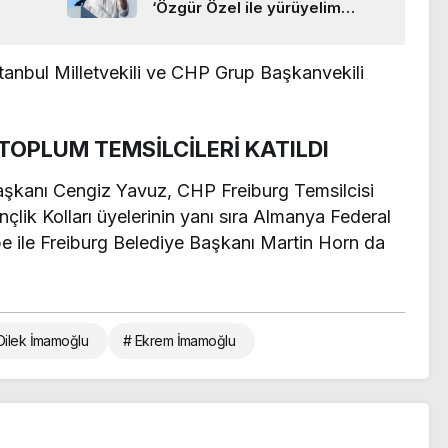
‘Özgür Özel ile yürüyelim
arkadaşlar!’
tanbul Milletvekili ve CHP Grup Başkanvekili
 TOPLUM TEMSİLCİLERİ KATILDI
aşkanı Cengiz Yavuz, CHP Freiburg Temsilcisi
lik Kolları üyelerinin yanı sıra Almanya Federal
 ile Freiburg Belediye Başkanı Martin Horn da
Dilek İmamoğlu
# Ekrem İmamoğlu