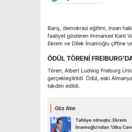
Barış, demokrasi eğitimi, insan hakla
faaliyet gösteren Immanuel Kant Va
Ekrem ve Dilek İmamoğlu çiftine ver
ÖDÜL TÖRENİ FREIBURG’D
Tören, Albert Ludwig Freiburg Üni
gerçekleştirildi. Ödül, eski Alman
takdim edildi.
Göz Atın
Tahliye olmuştu: Ekrem
İmamoğlu’ndan ‘Utku Can