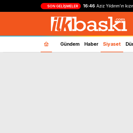
16:46
Aziz Yıldırım’ın kı
SON GELIŞMELER
yapan kişi hakkında
Gündem
Haber
Siyaset
Dü