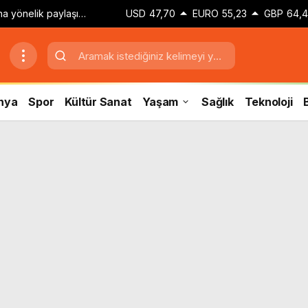
zına yönelik paylaşım
USD
47,70
EURO
55,23
GBP
64,
 adli kontrol kararı
nya
Spor
Kültür Sanat
Yaşam
Sağlık
Teknoloji
B