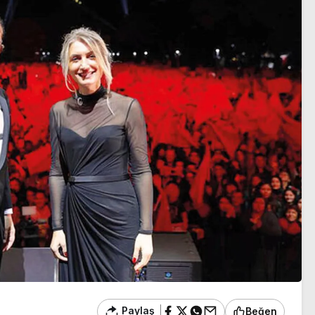
sezon heyecanı başlıyor
Paylaş
Beğen