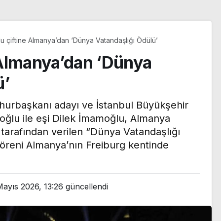
u çiftine Almanya’dan ‘Dünya Vatandaşlığı Ödülü’
 Almanya’dan ‘Dünya
ü’
urbaşkanı adayı ve İstanbul Büyükşehir
ğlu ile eşi Dilek İmamoğlu, Almanya
tarafından verilen “Dünya Vatandaşlığı
töreni Almanya’nın Freiburg kentinde
n Le
Mayıs 2026, 13:26
güncellendi
ı yazı:
ılma
Trendyol 1. Lig’de yeni