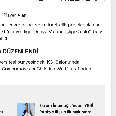
Player Alanı
rı, çevre bilinci ve kültürel-etik projeler alanında
kfı’nın verdiği “Dünya Vatandaşlığı Ödülü”, bu yıl
ildi.
A DÜZENLENDİ
versitesi bünyesindeki KGI Salonu’nda
ya Cumhurbaşkanı Christian Wulff tarafından
Ekrem İmamoğlu’ndan ‘YENİ
er
Parti’ye ilişkin ilk açıklama: