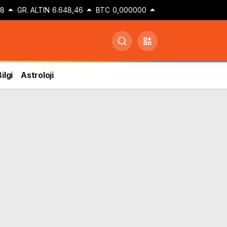
48
GR. ALTIN
6.648,46
BTC
0,000000
ilgi
Astroloji