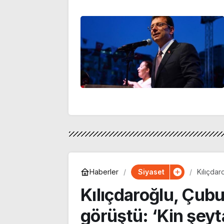
Siyaset
Haberler
Kılıçdar
bir kavr
Kılıçdaroğlu, Çubuk
görüştü: ‘Kin şeyt