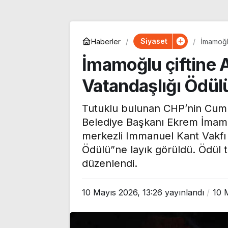
Siyaset
Haberler
İmamoğl
İmamoğlu çiftine
Vatandaşlığı Ödül
Tutuklu bulunan CHP’nin Cumh
Belediye Başkanı Ekrem İmamo
merkezli Immanuel Kant Vakfı 
Ödülü”ne layık görüldü. Ödül 
düzenlendi.
CHP’li Tepebaşı
Özgür Özel’de
10 Mayıs 2026, 13:26
yayınlandı
10 
Belediye Başkanı Ahmet
Monde’a çarpıc
Ataç, 54 yıllık parti
‘Bu sürecin kır