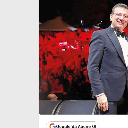
üyeliğinden istifa etti
noktası…’
Google'da Abone Ol