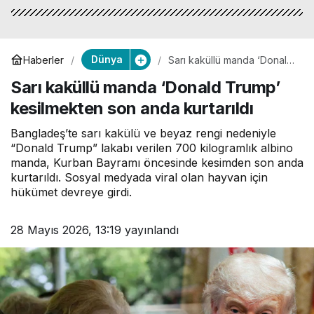
Dünya
Haberler
Sarı kaküllü manda ‘Donald
Trump’ kesilmekten son
Sarı kaküllü manda ‘Donald Trump’
anda kurtarıldı
kesilmekten son anda kurtarıldı
Bangladeş’te sarı kakülü ve beyaz rengi nedeniyle
“Donald Trump” lakabı verilen 700 kilogramlık albino
manda, Kurban Bayramı öncesinde kesimden son anda
kurtarıldı. Sosyal medyada viral olan hayvan için
hükümet devreye girdi.
28 Mayıs 2026, 13:19
yayınlandı