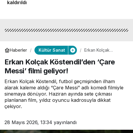
kaldırıldı
Kültür Sanat
Haberler
Erkan Kolçak
Köstendil’den ‘Çare
Erkan Kolçak Köstendil’den ‘Çare
Messi’ filmi geliyor!
Messi’ filmi geliyor!
Erkan Kolçak Köstendil, futbol geçmişinden ilham
alarak kaleme aldığı “Çare Messi” adlı komedi filmiyle
sinemaya dönüyor. Haziran ayında sete çıkması
planlanan film, yıldız oyuncu kadrosuyla dikkat
çekiyor.
28 Mayıs 2026, 13:34
yayınlandı