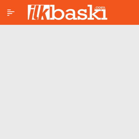
Sarı kaküllü manda
Paylaş
‘Donald Trump’
kesilmekten son anda
kurtarıldı