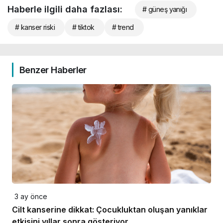
Haberle ilgili daha fazlası:
# güneş yanığı
# kanser riski
# tiktok
# trend
Benzer Haberler
3 ay önce
Cilt kanserine dikkat: Çocukluktan oluşan yanıklar
etkisini yıllar sonra gösteriyor