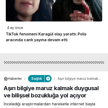
4 ay önce
TikTok fenomeni Karagül olay yarattı: Polis
aracında canlı yayına devam etti
Sağlık
Haberler
Aşırı bilgiye maruz kalmak
duygusal ve bilişsel
Aşırı bilgiye maruz kalmak duygusal
bozukluğa yol açıyor
ve bilişsel bozukluğa yol açıyor
İncelediği araştırmalardan hareketle internet başta