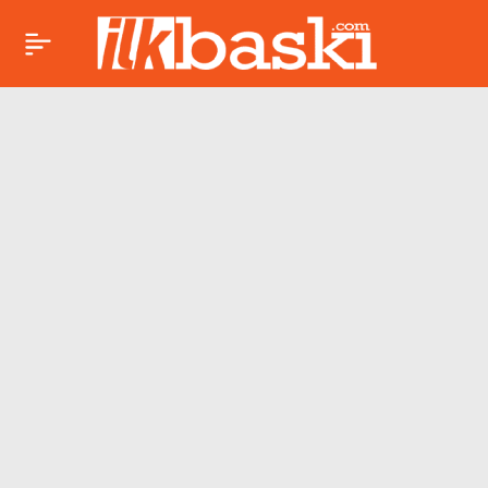
Aşırı bilgiye maruz
Paylaş
kalmak duygusal ve
bilişsel bozukluğa yol
açıyor