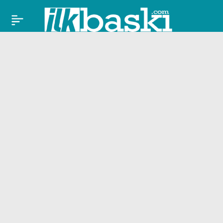
Prof. Dr.
Paylaş
Sarı: Marmara
Denizi’nin yüzey suyu
sıcaklığı hala 20
derece; besin zinciri
etkilenebilir