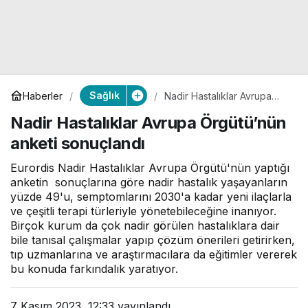
Sağlık
Haberler
Nadir Hastalıklar Avrupa
Örgütü’nün anketi
Nadir Hastalıklar Avrupa Örgütü’nün
sonuçlandı
anketi sonuçlandı
Eurordis Nadir Hastalıklar Avrupa Örgütü'nün yaptığı
anketin sonuçlarına göre nadir hastalık yaşayanların
yüzde 49'u, semptomlarını 2030'a kadar yeni ilaçlarla
ve çeşitli terapi türleriyle yönetebileceğine inanıyor.
Birçok kurum da çok nadir görülen hastalıklara dair
bile tanısal çalışmalar yapıp çözüm önerileri getirirken,
tıp uzmanlarına ve araştırmacılara da eğitimler vererek
bu konuda farkındalık yaratıyor.
7 Kasım 2023, 12:33
yayınlandı