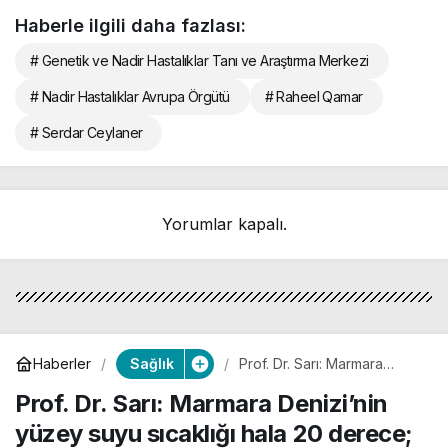
Haberle ilgili daha fazlası:
# Genetik ve Nadir Hastalıklar Tanı ve Araştırma Merkezi
# Nadir Hastalıklar Avrupa Örgütü
# Raheel Qamar
# Serdar Ceylaner
Yorumlar kapalı.
Sağlık
Haberler
Prof. Dr. Sarı: Marmara
Denizi’nin yüzey suyu
Prof. Dr. Sarı: Marmara Denizi’nin
sıcaklığı hala 20 derece;
besin zinciri etkilenebilir
yüzey suyu sıcaklığı hala 20 derece;