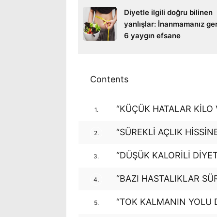
Diyetle ilgili doğru bilinen
yanlışlar: İnanmamanız ge
6 yaygın efsane
Contents
“KÜÇÜK HATALAR KİLO 
1.
“SÜREKLİ AÇLIK HİSSİN
2.
“DÜŞÜK KALORİLİ DİYE
3.
“BAZI HASTALIKLAR SÜR
4.
“TOK KALMANIN YOLU 
5.