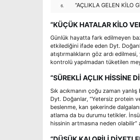
“AÇLIKLA GELEN KİLO G
6.
“KÜÇÜK HATALAR KİLO VE
Günlük hayatta fark edilmeyen bazı
etkilediğini ifade eden Dyt. Doğa
atıştırmalıkların göz ardı edilmesi,
kontrolü yapılmadan tüketilen meyv
“SÜREKLİ AÇLIK HİSSİNE D
Sık acıkmanın çoğu zaman yanlış 
Dyt. Doğanlar, “Yetersiz protein ve l
beslenme, kan şekerinde dalgalanma
atlama da bu durumu tetikler. İnsüli
hissinin artmasına neden olabilir”
“DÜŞÜK KALORİLİ DİYETL