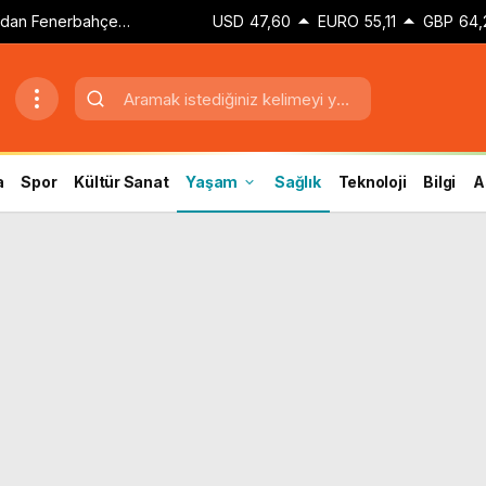
dan Fenerbahçe
USD
47,60
EURO
55,11
GBP
64,
a
Spor
Kültür Sanat
Yaşam
Sağlık
Teknoloji
Bilgi
A