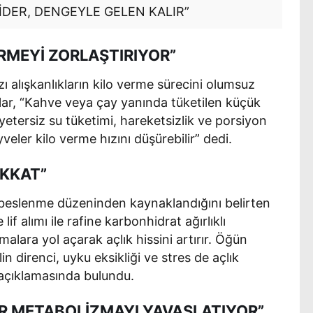
İDER, DENGEYLE GELEN KALIR”
RMEYİ ZORLAŞTIRIYOR”
 alışkanlıkların kilo verme sürecini olumsuz
nlar, “Kahve veya çay yanında tüketilen küçük
 yetersiz su tüketimi, hareketsizlik ve porsiyon
eler kilo verme hızını düşürebilir” dedi.
İKKAT”
beslenme düzeninden kaynaklandığını belirten
if alımı ile rafine karbonhidrat ağırlıklı
lara yol açarak açlık hissini artırır. Öğün
n direnci, uyku eksikliği ve stres de açlık
 açıklamasında bulundu.
ER METABOLİZMAYI YAVAŞLATIYOR”