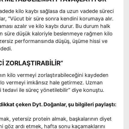
 vadede kilo kaybı sağlasa da uzun vadede süreci
lar, “Vücut bir süre sonra kendini korumaya alır.
ması azalır ve kilo kaybı durur. Bu durum halk
Uzun süre düşük kaloriyle beslenmeye rağmen kilo
zersiz performansında düşüş, üşüme hissi ve
 dedi.
İ ZORLAŞTIRABİLİR”
rının kilo vermeyi zorlaştırabileceğini kaydeden
ilo vermeyi imkânsız hale getirmez. Uzman
 tedavi ile süreç yönetilebilir” diye konuştu.
ikkat çeken Dyt. Doğanlar, şu bilgileri paylaştı:
amak, yetersiz protein almak, başkalarının diyet
erini göz ardı etmek, hafta sonu kaçamaklarını