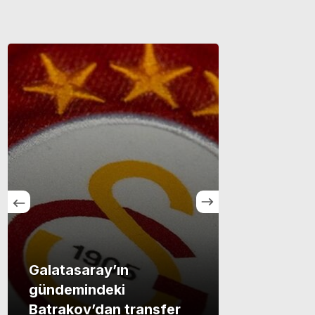
Galatasaray’ın
Menderes
gündemindeki
Başkan Y
Batrakov’dan transfer
Rüzgar 