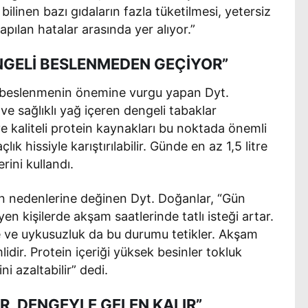
bilinen bazı gıdaların fazla tüketilmesi, yetersiz
pılan hatalar arasında yer alıyor.”
NGELİ BESLENMEDEN GEÇİYOR”
li beslenmenin önemine vurgu yapan Dyt.
ve sağlıklı yağ içeren dengeli tabaklar
ve kaliteli protein kaynakları bu noktada önemli
lık hissiyle karıştırılabilir. Günde en az 1,5 litre
rini kullandı.
nin nedenlerine değinen Dyt. Doğanlar, “Gün
en kişilerde akşam saatlerinde tatlı isteği artar.
me ve uykusuzluk da bu durumu tetikler. Akşam
dir. Protein içeriği yüksek besinler tokluk
i azaltabilir” dedi.
ER, DENGEYLE GELEN KALIR”