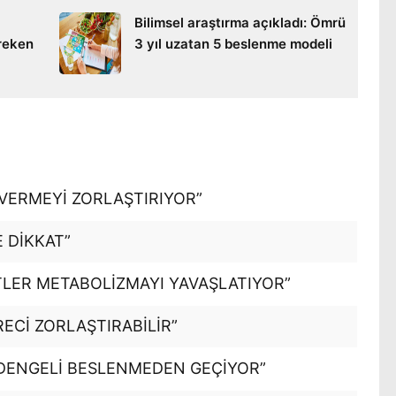
Bilimsel araştırma açıkladı: Ömrü
reken
3 yıl uzatan 5 beslenme modeli
VERMEYİ ZORLAŞTIRIYOR”
E DİKKAT”
TLER METABOLİZMAYI YAVAŞLATIYOR”
ECİ ZORLAŞTIRABİLİR”
DENGELİ BESLENMEDEN GEÇİYOR”