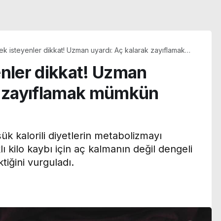
ek isteyenler dikkat! Uzman uyardı: Aç kalarak zayıflamak
eğil
enler dikkat! Uzman
ak zayıflamak mümkün
k kalorili diyetlerin metabolizmayı
klı kilo kaybı için aç kalmanın değil dengeli
tiğini vurguladı.
Özgür Ceylan duyurdu:
YENİ Parti’nin bağış
erine
kampanyasında son