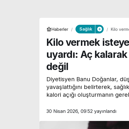
Sağlık
Haberler
Kilo verm
mümkün d
Kilo vermek istey
uyardı: Aç kalar
değil
Diyetisyen Banu Doğanlar, düşü
yavaşlattığını belirterek, sağlı
kalori açığı oluşturmanın gerek
David Horejs’ten
Beşiktaş maçı
30 Nisan 2026, 09:52
yayınlandı
açıklaması: ‘Rövanş için
Futbol kulübü
en iyi avantajı elde
başkanının işy