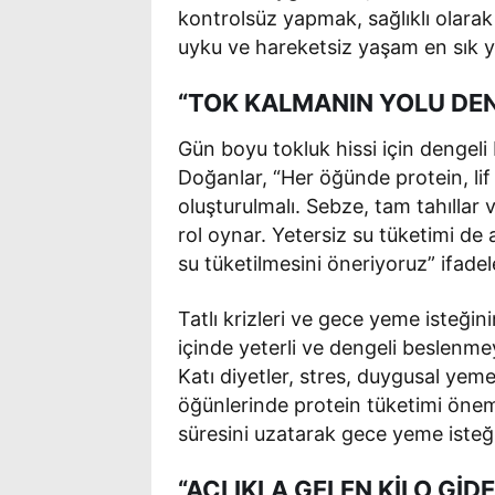
kontrolsüz yapmak, sağlıklı olarak 
uyku ve hareketsiz yaşam en sık ya
“TOK KALMANIN YOLU DE
Gün boyu tokluk hissi için denge
Doğanlar, “Her öğünde protein, lif 
oluşturulmalı. Sebze, tam tahıllar 
rol oynar. Yetersiz su tüketimi de aç
su tüketilmesini öneriyoruz” ifadele
Tatlı krizleri ve gece yeme isteği
içinde yeterli ve dengeli beslenmey
Katı diyetler, stres, duygusal ye
öğünlerinde protein tüketimi önemli
süresini uzatarak gece yeme isteğin
“AÇLIKLA GELEN KİLO GİD