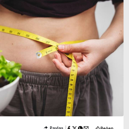
1 yaralı
durum belli oldu
Paylaş
Beğen