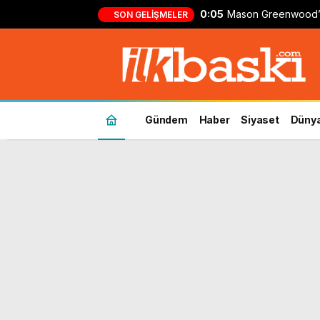
0:05
Mason Greenwood’
SON GELIŞMELER
formasıyla ilk gol!
Gündem
Haber
Siyaset
Düny