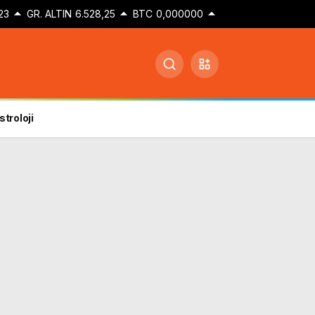
23
GR. ALTIN
6.528,25
BTC
0,000000
stroloji