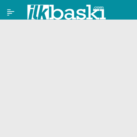
Nuray Sayarı’dan
Paylaş
üzen haber: İkiz
bebeklerini kaybetti