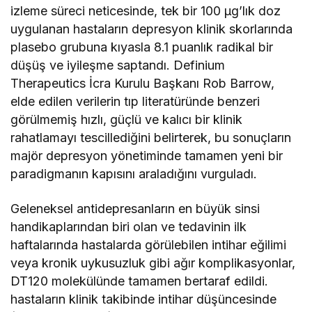
izleme süreci neticesinde, tek bir 100 µg’lık doz
uygulanan hastaların depresyon klinik skorlarında
plasebo grubuna kıyasla 8.1 puanlık radikal bir
düşüş ve iyileşme saptandı. Definium
Therapeutics İcra Kurulu Başkanı Rob Barrow,
elde edilen verilerin tıp literatüründe benzeri
görülmemiş hızlı, güçlü ve kalıcı bir klinik
rahatlamayı tescillediğini belirterek, bu sonuçların
majör depresyon yönetiminde tamamen yeni bir
paradigmanın kapısını araladığını vurguladı.
Geleneksel antidepresanların en büyük sinsi
handikaplarından biri olan ve tedavinin ilk
haftalarında hastalarda görülebilen intihar eğilimi
veya kronik uykusuzluk gibi ağır komplikasyonlar,
DT120 molekülünde tamamen bertaraf edildi.
hastaların klinik takibinde intihar düşüncesinde