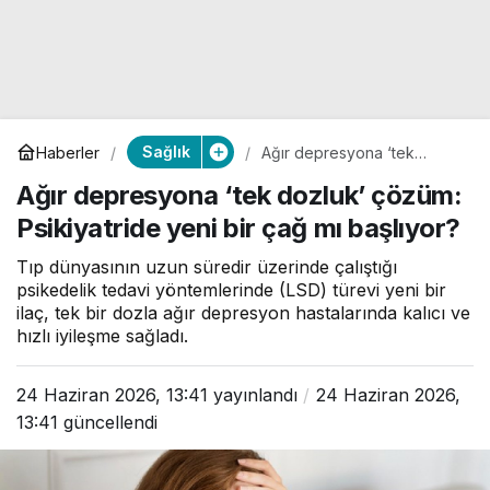
Sağlık
Haberler
Ağır depresyona ‘tek
dozluk’ çözüm: Psikiyatride
Ağır depresyona ‘tek dozluk’ çözüm:
yeni bir çağ mı başlıyor?
Psikiyatride yeni bir çağ mı başlıyor?
Tıp dünyasının uzun süredir üzerinde çalıştığı
psikedelik tedavi yöntemlerinde (LSD) türevi yeni bir
ilaç, tek bir dozla ağır depresyon hastalarında kalıcı ve
hızlı iyileşme sağladı.
24 Haziran 2026, 13:41
yayınlandı
24 Haziran 2026,
13:41
güncellendi