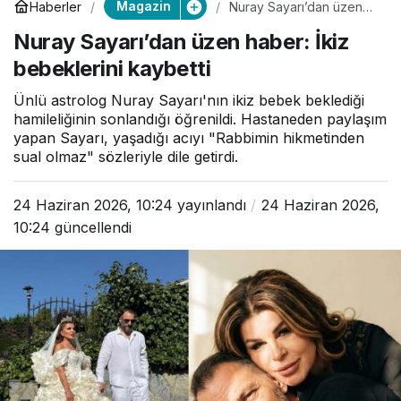
Magazin
Haberler
Nuray Sayarı’dan üzen
haber: İkiz bebeklerini
Nuray Sayarı’dan üzen haber: İkiz
kaybetti
bebeklerini kaybetti
Ünlü astrolog Nuray Sayarı'nın ikiz bebek beklediği
hamileliğinin sonlandığı öğrenildi. Hastaneden paylaşım
yapan Sayarı, yaşadığı acıyı "Rabbimin hikmetinden
sual olmaz" sözleriyle dile getirdi.
24 Haziran 2026, 10:24
yayınlandı
24 Haziran 2026,
10:24
güncellendi