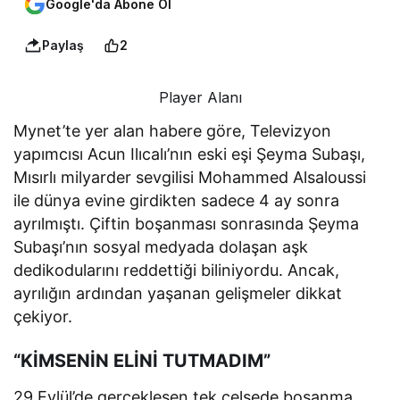
Google'da Abone Ol
Paylaş
2
Player Alanı
Mynet’te yer alan habere göre, Televizyon
yapımcısı Acun Ilıcalı’nın eski eşi Şeyma Subaşı,
Mısırlı milyarder sevgilisi Mohammed Alsaloussi
ile dünya evine girdikten sadece 4 ay sonra
ayrılmıştı. Çiftin boşanması sonrasında Şeyma
Subaşı’nın sosyal medyada dolaşan aşk
dedikodularını reddettiği biliniyordu. Ancak,
ayrılığın ardından yaşanan gelişmeler dikkat
çekiyor.
“KİMSENİN ELİNİ TUTMADIM”
29 Eylül’de gerçekleşen tek celsede boşanma