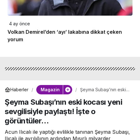
4 ay önce
Volkan Demirel’den ‘ayı’ lakabına dikkat çeken
yorum
Magazin
Haberler
Şeyma Subaşı’nın eski
kocası yeni sevgilisiyle
Şeyma Subaşı’nın eski kocası yeni
paylaştı! İşte o
görüntüler…
sevgilisiyle paylaştı! İşte o
görüntüler…
Acun Ilıcalı ile yaptığı evlilikle tanınan Şeyma Subaşı,
Ilıcalı ile ayrılığının ardından Mısırlı milyarder