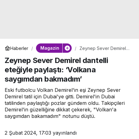
Magazin
Haberler
Zeynep Sever Demirel
dantelli eteğiyle paylaştı:
Zeynep Sever Demirel dantelli
‘Volkana saygımdan
bakmadım’
eteğiyle paylaştı: ‘Volkana
saygımdan bakmadım’
Eski futbolcu Volkan Demirel'in eşi Zeynep Sever
Demirel tatil için Dubai'ye gitti. Demirel'in Dubai
tatilinden paylaştığı pozlar gündem oldu. Takipçileri
Demirel'in güzelliğine dikkat çekerek, "Volkan'a
saygımdan bakamadım" notunu düştü.
2 Şubat 2024, 17:03
yayınlandı