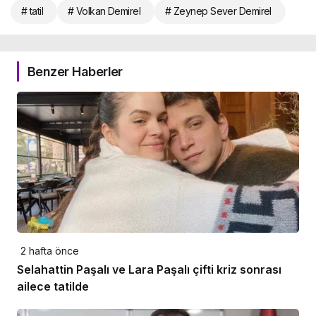
# tatil
# Volkan Demirel
# Zeynep Sever Demirel
Benzer Haberler
2 hafta önce
Selahattin Paşalı ve Lara Paşalı çifti kriz sonrası
ailece tatilde