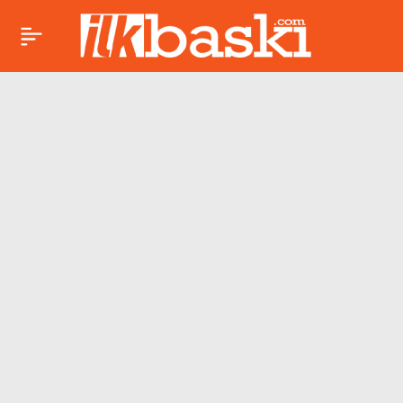
Filozof Atakan’ın son
Paylaş
hali ortaya çıktı!
Herkes onu merak
ediyordu