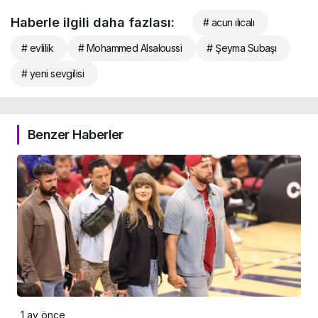
Haberle ilgili daha fazlası:
# acun ılıcalı
# evlilik
# Mohammed Alsaloussi
# Şeyma Subaşı
# yeni sevgilisi
Benzer Haberler
1 ay önce