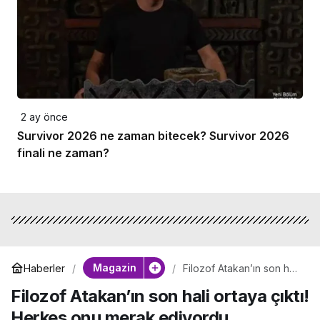
2 ay önce
Survivor 2026 ne zaman bitecek? Survivor 2026
finali ne zaman?
Magazin
Haberler
Filozof Atakan’ın son hali
ortaya çıktı! Herkes onu
Filozof Atakan’ın son hali ortaya çıktı!
merak ediyordu
Herkes onu merak ediyordu