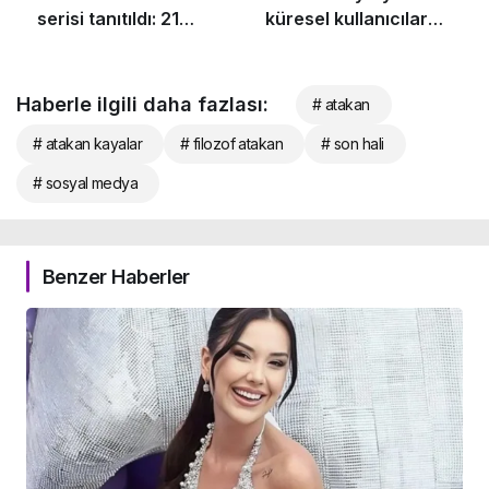
Haberle ilgili daha fazlası:
# atakan
# atakan kayalar
# filozof atakan
# son hali
# sosyal medya
Benzer Haberler