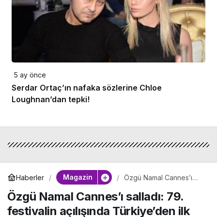
5 ay önce
Serdar Ortaç’ın nafaka sözlerine Chloe
Loughnan’dan tepki!
Magazin
Haberler
Özgü Namal Cannes’ı
salladı: 79. festivalin
Özgü Namal Cannes’ı salladı: 79.
açılışında Türkiye’den ilk
yıldız
festivalin açılışında Türkiye’den ilk