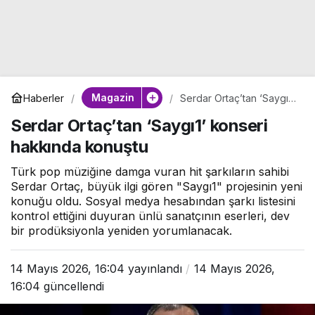
Magazin
Haberler
Serdar Ortaç’tan ‘Saygı1’
konseri hakkında
Serdar Ortaç’tan ‘Saygı1’ konseri
konuştu
hakkında konuştu
Türk pop müziğine damga vuran hit şarkıların sahibi
Serdar Ortaç, büyük ilgi gören "Saygı1" projesinin yeni
konuğu oldu. Sosyal medya hesabından şarkı listesini
kontrol ettiğini duyuran ünlü sanatçının eserleri, dev
bir prodüksiyonla yeniden yorumlanacak.
14 Mayıs 2026, 16:04
yayınlandı
14 Mayıs 2026,
16:04
güncellendi