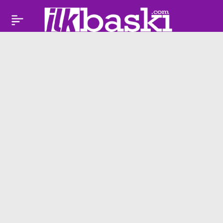
Özgü Namal Cannes’ı
Paylaş
salladı: 79. festivalin
açılışında
Türkiye’den ilk yıldız