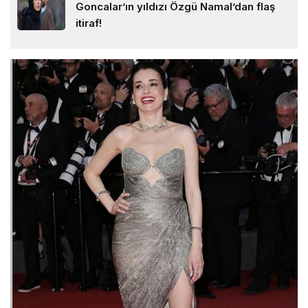
Goncalar’ın yıldızı Özgü Namal’dan flaş
itiraf!