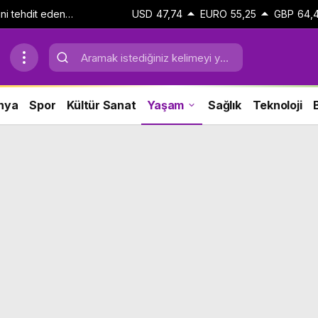
ini tehdit eden
USD
47,74
EURO
55,25
GBP
64,
perasyon
nya
Spor
Kültür Sanat
Yaşam
Sağlık
Teknoloji
B