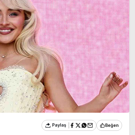
duyuracak
Paylaş
Beğen