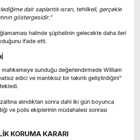
iğime dair saplantılı ısrarı, tehlikeli, gerçekle
tının göstergesidir.”
amaması halinde şüphelinin gelecekte daha ileri
duğunu ifade etti.
İ
e mahkemeye sunduğu değerlendirmede William
tsız edici ve mantıksız bir takıntı geliştirdiğini”
tekledi.
özaltına alındıktan sonra dahi iki gün boyunca
iği ve polis ekiplerinin müdahalesi sonrası
LİK KORUMA KARARI