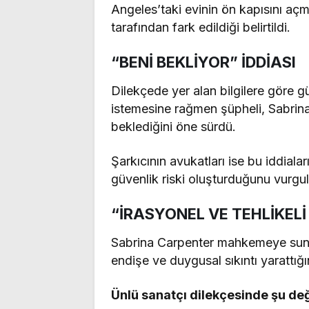
Angeles’taki evinin ön kapısını açma
tarafından fark edildiği belirtildi.
“BENİ BEKLİYOR” İDDİASI
Dilekçede yer alan bilgilere göre g
istemesine rağmen şüpheli, Sabrina 
beklediğini öne sürdü.
Şarkıcının avukatları ise bu iddiala
güvenlik riski oluşturduğunu vurgul
“İRASYONEL VE TEHLİKELİ 
Sabrina Carpenter mahkemeye sund
endişe ve duygusal sıkıntı yarattığını
Ünlü sanatçı dilekçesinde şu de