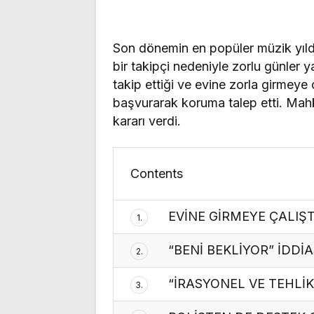
Son dönemin en popüler müzik yıldız
bir takipçi nedeniyle zorlu günler 
takip ettiği ve evine zorla girmey
başvurarak koruma talep etti. Mah
kararı verdi.
Contents
EVİNE GİRMEYE ÇALIŞTI
1.
“BENİ BEKLİYOR” İDDİA
2.
“İRASYONEL VE TEHLİKE
3.