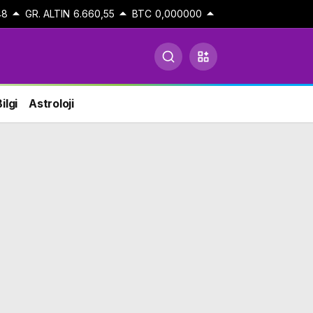
48
GR. ALTIN
6.660,55
BTC
0,000000
ilgi
Astroloji