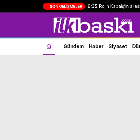
9:35
Rojin Kabaiş’in ailes
SON GELIŞMELER
şebekeye 8 ilde o
Gündem
Haber
Siyaset
Dü