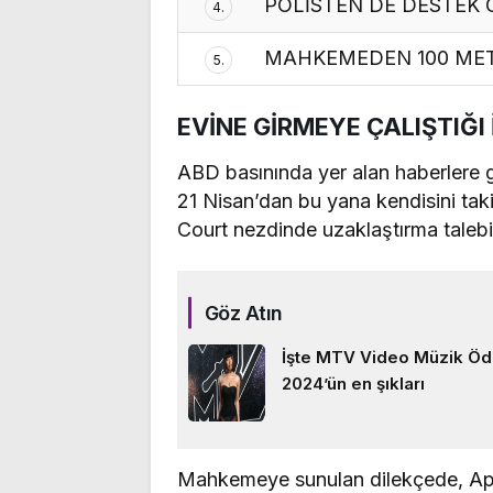
POLİSTEN DE DESTEK 
4.
MAHKEMEDEN 100 MET
5.
EVİNE GİRMEYE ÇALIŞTIĞI 
ABD basınında yer alan haberlere g
21 Nisan’dan bu yana kendisini taki
Court nezdinde uzaklaştırma taleb
Göz Atın
İşte MTV Video Müzik Ödü
2024’ün en şıkları
Mahkemeye sunulan dilekçede, App