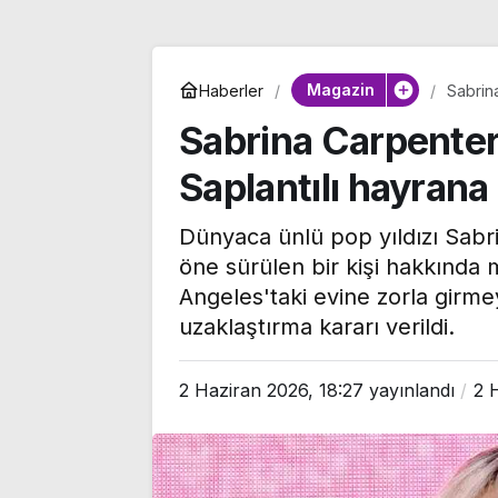
Magazin
Haberler
Sabrina
uzakla
Sabrina Carpenter’
Saplantılı hayrana
Dünyaca ünlü pop yıldızı Sabrin
öne sürülen bir kişi hakkınd
Angeles'taki evine zorla girmeye
uzaklaştırma kararı verildi.
TBMM Adalet
2 Haziran 2026, 18:27
yayınlandı
2 
Komisyonu’nda ‘süreç
Aziz Yıldırım’ı
yasası’ gerginliği:
yönelik payla
İzdiham yaşandı, ezilme
kişi hakkında a