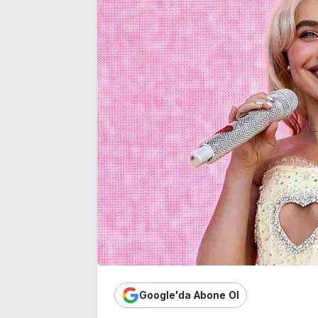
tehlikesi geçirdiler
kararı
Google'da Abone Ol