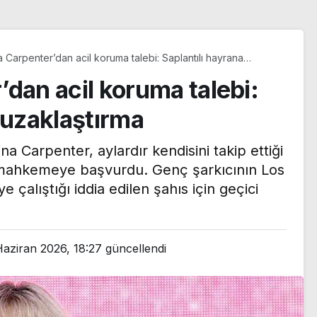
 Carpenter’dan acil koruma talebi: Saplantılı hayrana
ştırma
dan acil koruma talebi:
 uzaklaştırma
a Carpenter, aylardır kendisini takip ettiği
a mahkemeye başvurdu. Genç şarkıcının Los
 çalıştığı iddia edilen şahıs için geçici
Kritik toplantıya günler
Haziran 2026, 18:27
güncellendi
n kızına
kaldı: Merkez Bankası
şım yapan
enflasyon tahminlerini
dli kontrol
13 Ağustos’ta