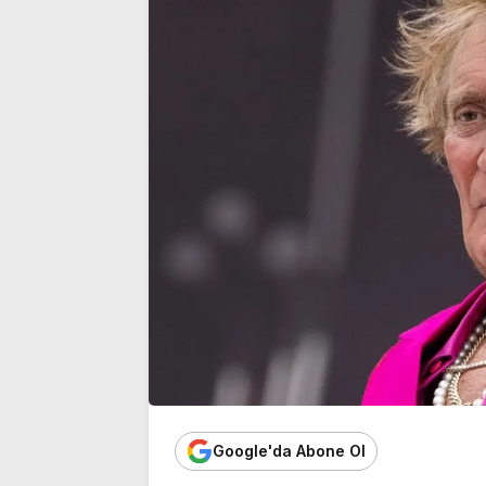
üyeliğinden istifa etti
noktası…’
Google'da Abone Ol