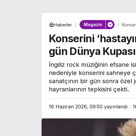
Magazin
Haberler
Konseri
tribün
Konserini ‘hastayım
gün Dünya Kupası
İngiliz rock müziğinin efsane i
nedeniyle konserini sahneye çı
sanatçının bir gün sonra özel 
hayranlarının tepkisini çekti.
16 Haziran 2026, 09:50
yayınlandı
1
CHP’li Tepebaşı
Özgür Özel’de
Belediye Başkanı Ahmet
Monde’a çarpıc
Ataç, 54 yıllık parti
‘Bu sürecin kır