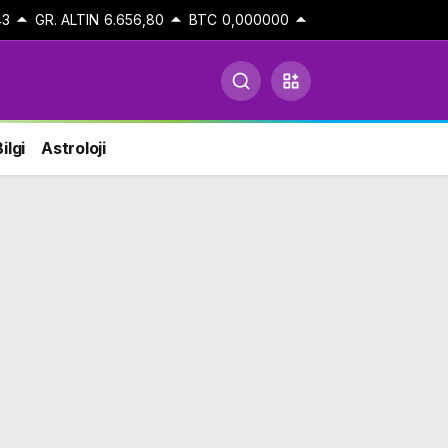
43
GR. ALTIN
6.656,80
BTC
0,000000
ilgi
Astroloji