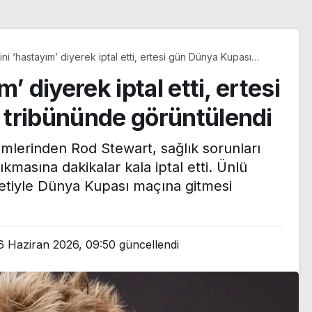
ni ‘hastayım’ diyerek iptal etti, ertesi gün Dünya Kupası
ünde görüntülendi
’ diyerek iptal etti, ertesi
 tribününde görüntülendi
simlerinden Rod Stewart, sağlık sorunları
kmasına dakikalar kala iptal etti. Ünlü
jetiyle Dünya Kupası maçına gitmesi
6 Haziran 2026, 09:50
güncellendi
n Le
ı yazı:
ılma
Trendyol 1. Lig’de yeni