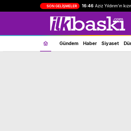
16:46
Aziz Yıldırım’ın kı
SON GELIŞMELER
yapan kişi hakkında
Gündem
Haber
Siyaset
Dü