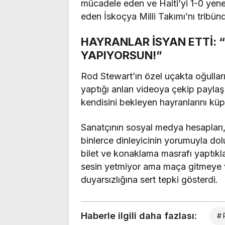
mücadele eden ve Haiti’yi 1-0 yener
eden İskoçya Milli Takımı’nı tribü
HAYRANLAR İSYAN ETTİ:
YAPIYORSUN!”
Rod Stewart’ın özel uçakta oğulları
yaptığı anları videoya çekip payla
kendisini bekleyen hayranlarını küpl
Sanatçının sosyal medya hesapları, 
binlerce dinleyicinin yorumuyla dolu
bilet ve konaklama masrafı yaptıkla
sesin yetmiyor ama maça gitmeye v
duyarsızlığına sert tepki gösterdi.
Haberle ilgili daha fazlası:
# 