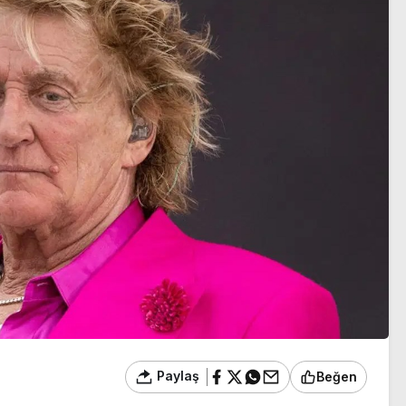
sezon heyecanı başlıyor
Paylaş
Beğen