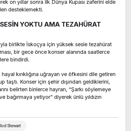
ek on yıllar sonra ilk Dünya Kupası zaferini elde
nden desteklemekti.
 “SESİN YOKTU AMA TEZAHÜRAT
yla birlikte İskoçya için yüksek sesle tezahürat
şması, bir gece önce konser alanında saatlerce
ere bindirdi.
hayal kırıklığına uğrayan ve öfkesini dile getiren
p taştı. Konser için şehir dışından geldiklerini,
rını belirten binlerce hayran, “Şarkı söylemeye
e bağırmaya yetiyor” diyerek ünlü yıldızın
Rod Stewart