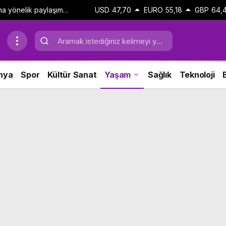
zına yönelik paylaşım
USD
47,70
EURO
55,18
GBP
64,
 adli kontrol kararı
nya
Spor
Kültür Sanat
Yaşam
Sağlık
Teknoloji
B