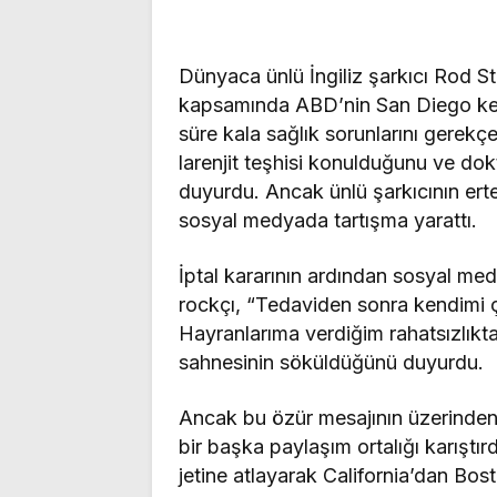
Dünyaca ünlü İngiliz şarkıcı Rod S
kapsamında ABD’nin San Diego ken
süre kala sağlık sorunlarını gerekçe
larenjit teşhisi konulduğunu ve do
duyurdu. Ancak ünlü şarkıcının ert
sosyal medyada tartışma yarattı.
İptal kararının ardından sosyal me
rockçı, “Tedaviden sonra kendimi 
Hayranlarıma verdiğim rahatsızlıkta
sahnesinin söküldüğünü duyurdu.
Ancak bu özür mesajının üzerinden
bir başka paylaşım ortalığı karıştırdı
jetine atlayarak California’dan Bo