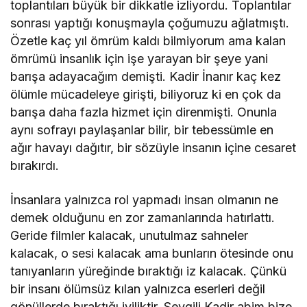
toplantıları büyük bir dikkatle izliyordu. Toplantılar
sonrası yaptığı konuşmayla çoğumuzu ağlatmıştı.
Özetle kaç yıl ömrüm kaldı bilmiyorum ama kalan
ömrümü insanlık için işe yarayan bir şeye yani
barışa adayacağım demişti. Kadir İnanır kaç kez
ölümle mücadeleye girişti, biliyoruz ki en çok da
barışa daha fazla hizmet için direnmişti. Onunla
aynı sofrayı paylaşanlar bilir, bir tebessümle en
ağır havayı dağıtır, bir sözüyle insanın içine cesaret
bırakırdı.
İnsanlara yalnızca rol yapmadı insan olmanın ne
demek olduğunu en zor zamanlarında hatırlattı.
Geride filmler kalacak, unutulmaz sahneler
kalacak, o sesi kalacak ama bunların ötesinde onu
tanıyanların yüreğinde bıraktığı iz kalacak. Çünkü
bir insanı ölümsüz kılan yalnızca eserleri değil
gönüllerde bıraktığı iyiliktir. Sevgili Kadir abim bize