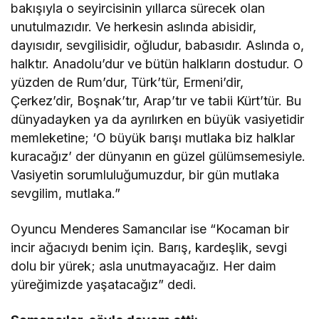
bakışıyla o seyircisinin yıllarca sürecek olan
unutulmazıdır. Ve herkesin aslında abisidir,
dayısıdır, sevgilisidir, oğludur, babasıdır. Aslında o,
halktır. Anadolu’dur ve bütün halkların dostudur. O
yüzden de Rum’dur, Türk’tür, Ermeni’dir,
Çerkez’dir, Boşnak’tır, Arap’tır ve tabii Kürt’tür. Bu
dünyadayken ya da ayrılırken en büyük vasiyetidir
memleketine; ‘O büyük barışı mutlaka biz halklar
kuracağız’ der dünyanın en güzel gülümsemesiyle.
Vasiyetin sorumluluğumuzdur, bir gün mutlaka
sevgilim, mutlaka.”
Oyuncu Menderes Samancılar ise “Kocaman bir
incir ağacıydı benim için. Barış, kardeşlik, sevgi
dolu bir yürek; asla unutmayacağız. Her daim
yüreğimizde yaşatacağız” dedi.