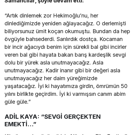
Samancılar, şöyle devam etti:
“Artık dinlemek zor Hekimoğlu’nu, her
dinlediğimizde yeniden ağlayacağız. O derlemişti
biliyorsunuz ümit koçan okumuştu. Bundan da hep
övgüyle bahsederdi. Sarılırdık dostça. Kocaman
bir incir ağacıydı benim için sürekli bal gibi incirler
veren bal gibi hayata bakan barış kardeşlik sevgi
dolu bir yürek asla unutmayacağız. Asla
unutmayacağız. Kadir inanır gibi bir değeri asla
unutmayacağız her daim yüreğimizde
yaşatacağız. İyi ki hayatımıza girdin, ömrümün 50
yılını birlikte geçirdim. İyi ki varmışsın canım abim
güle güle.”
ADİL KAYA: “SEVGİ GERÇEKTEN
EMEKTİ…”