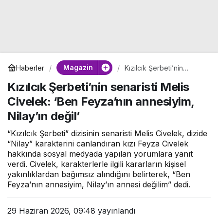
Magazin
Haberler
Kızılcık Şerbeti’nin
senaristi Melis Civelek:
Kızılcık Şerbeti’nin senaristi Melis
‘Ben Feyza’nın
annesiyim, Nilay’ın değil’
Civelek: ‘Ben Feyza’nın annesiyim,
Nilay’ın değil’
“Kızılcık Şerbeti” dizisinin senaristi Melis Civelek, dizide
“Nilay” karakterini canlandıran kızı Feyza Civelek
hakkında sosyal medyada yapılan yorumlara yanıt
verdi. Civelek, karakterlerle ilgili kararların kişisel
yakınlıklardan bağımsız alındığını belirterek, “Ben
Feyza’nın annesiyim, Nilay’ın annesi değilim” dedi.
29 Haziran 2026, 09:48
yayınlandı