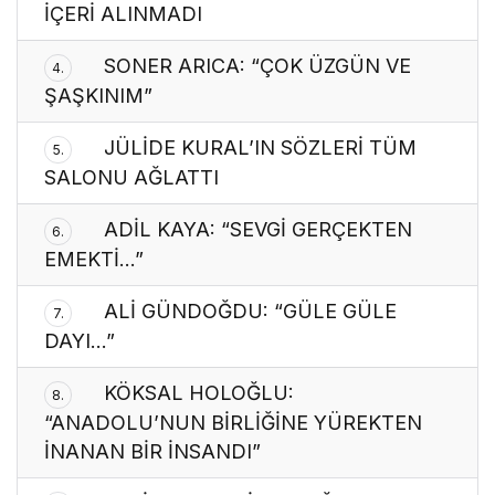
İÇERİ ALINMADI
SONER ARICA: “ÇOK ÜZGÜN VE
4.
ŞAŞKINIM”
JÜLİDE KURAL’IN SÖZLERİ TÜM
5.
SALONU AĞLATTI
ADİL KAYA: “SEVGİ GERÇEKTEN
6.
EMEKTİ…”
ALİ GÜNDOĞDU: “GÜLE GÜLE
7.
DAYI…”
KÖKSAL HOLOĞLU:
8.
“ANADOLU’NUN BİRLİĞİNE YÜREKTEN
İNANAN BİR İNSANDI”