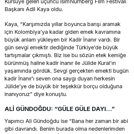
Kürsüye gelen üçüncü isimNürnberg Film Festivali
Başkanı Adil Kaya oldu.
Kaya, “Karşımızda yıllar boyunca barışı aramak
için Kolombiya’ya kadar giden emek kavramına
büyük anlam yükleyen bir Kadir İnanır vardı. Bir
gün sevgi emektir dediğinde Türkiye’de büyük
tartışmalar çıkmıştı. Biz ise bu sözün etek kemiğe
bürünmüş haline kadir inanır ile Jülide Kural’ın
yaşamında gördük. Sevgi gerçekten emekti bugün
kadir İnanır’ı seven ona saygı duyan herkesin
Jülide’ye de büyük bir teşekkür borçu olduğuna
inanıyoruz” diye konuştu.
ALİ GÜNDOĞDU: “GÜLE GÜLE DAYI…”
Yapımcı Ali Gündoğdu ise “Bana her zaman bir abi
gibi davrandı. Benim burada olma nedenlerimden