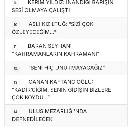
KERİM YILDIZ: İNANDIĞI BARIŞIN
9.
SESİ OLMAYA ÇALIŞTI
ASLI KIZILTUĞ: “SİZİ ÇOK
10.
ÖZLEYECEĞİM…”
BARAN SEYHAN:
11.
“KAHRAMANLARIN KAHRAMANI”
“SENİ HİÇ UNUTMAYACAĞIZ”
12.
CANAN KAFTANCIOĞLU:
13.
“KADİR’CİĞİM, SENİN GİDİŞİN BİZLERE
ÇOK KOYDU…”
ULUS MEZARLIĞI’NDA
14.
DEFNEDİLECEK