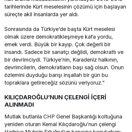
tarihlerinde Kürt meselesinin çözümü için başlayan
süreçte akil insanlarda yer aldı.
Sonrasında da Türkiye’de başta Kürt meselesi
olmak üzere demokratikleşmeye kafa yordu,
emek verdi. Büyük bir kayıp. Çok değerli bir
insandı. Sadece bir sanatçı değildi, demokrattı ve
bir devrimciydi. Türkiye’nin, Karadeniz halkının,
devrimcilerin, demokratların başı sağ olsun. Onun
özlemini duyduğu barışı inşallah bir gün bu
topraklara getireceğiz sözünü veriyoruz.”
KILIÇDAROĞLU’NUN ÇELENGİ İÇERİ
ALINMADI
Mutlak butlanla CHP Genel Başkanlığı koltuğuna
yeniden oturan Kemal Kılıçdaroğlu’nun çelengi
Harbiye Muhsin Ertuğrul’un kapısına konulurken;