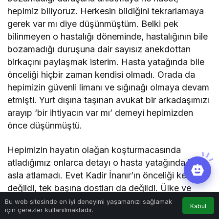
hepimiz biliyoruz. Herkesin bildiğini tekrarlamaya
gerek var mı diye düşünmüştüm. Belki pek
bilinmeyen o hastalığı döneminde, hastalığının bile
bozamadığı duruşuna dair sayısız anekdottan
birkaçını paylaşmak isterim. Hasta yatağında bile
önceliği hiçbir zaman kendisi olmadı. Orada da
hepimizin güvenli limanı ve sığınağı olmaya devam
etmişti. Yurt dışına taşınan avukat bir arkadaşımızı
arayıp ‘bir ihtiyacın var mı’ demeyi hepimizden
önce düşünmüştü.
Hepimizin hayatın olağan koşturmacasında
atladığımız onlarca detayı o hasta yatağında bile
asla atlamadı. Evet Kadir İnanır’ın önceliği kendisi
değildi, tek başına dostları da değildi. Ülke ve
dünya gündemini o kadar yakından takip ediyordu
Bu web sitesinde en iyi deneyimi yaşamanızı sağlamak
Kabul
için çerezler kullanılmaktadır.
ki. Burada hayat arkadaşı Sevgili Jülide’nin katkısı