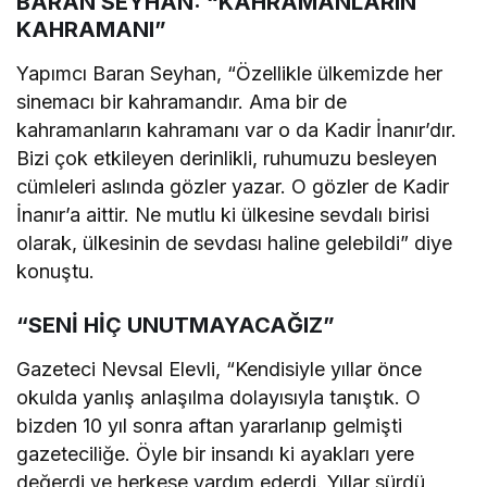
BARAN SEYHAN: “KAHRAMANLARIN
KAHRAMANI”
Yapımcı Baran Seyhan, “Özellikle ülkemizde her
sinemacı bir kahramandır. Ama bir de
kahramanların kahramanı var o da Kadir İnanır’dır.
Bizi çok etkileyen derinlikli, ruhumuzu besleyen
cümleleri aslında gözler yazar. O gözler de Kadir
İnanır’a aittir. Ne mutlu ki ülkesine sevdalı birisi
olarak, ülkesinin de sevdası haline gelebildi” diye
konuştu.
“SENİ HİÇ UNUTMAYACAĞIZ”
Gazeteci Nevsal Elevli, “Kendisiyle yıllar önce
okulda yanlış anlaşılma dolayısıyla tanıştık. O
bizden 10 yıl sonra aftan yararlanıp gelmişti
gazeteciliğe. Öyle bir insandı ki ayakları yere
değerdi ve herkese yardım ederdi. Yıllar sürdü