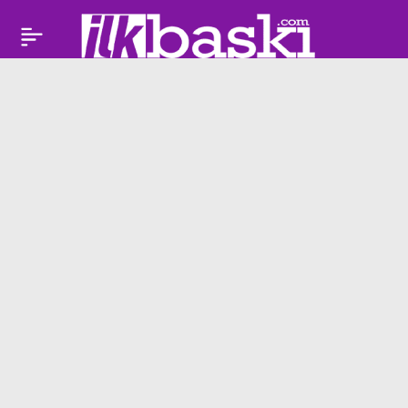
Yeşilçam’ın efsanesi
Paylaş
Kadir İnanır’a
gözyaşlarıyla veda