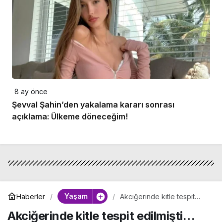
8 ay önce
Şevval Şahin’den yakalama kararı sonrası
açıklama: Ülkeme döneceğim!
Yaşam
Haberler
Akciğerinde kitle tespit
edilmişti… Semiramis
Akciğerinde kitle tespit edilmişti…
Pekkan takipçilerini uyarı!