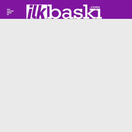
Akciğerinde kitle
Paylaş
tespit edilmişti…
Semiramis Pekkan
takipçilerini uyarı!