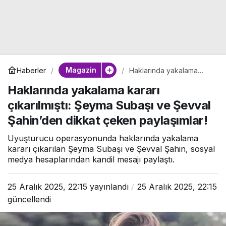
Magazin
Haberler
Haklarında yakalama
kararı çıkarılmıştı: Şeyma
Haklarında yakalama kararı
Subaşı ve Şevval
Şahin’den dikkat çeken
çıkarılmıştı: Şeyma Subaşı ve Şevval
paylaşımlar!
Şahin’den dikkat çeken paylaşımlar!
Uyuşturucu operasyonunda haklarında yakalama
kararı çıkarılan Şeyma Subaşı ve Şevval Şahin, sosyal
medya hesaplarından kandil mesajı paylaştı.
25 Aralık 2025, 22:15
yayınlandı
25 Aralık 2025, 22:15
güncellendi