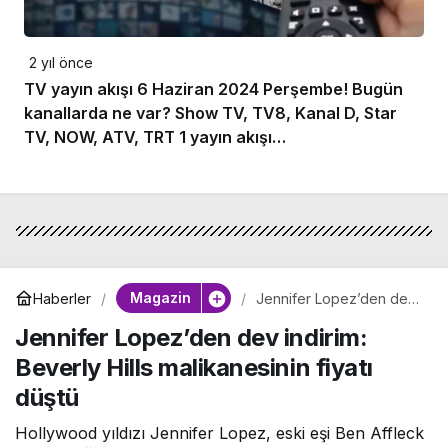
2 yıl önce
TV yayın akışı 6 Haziran 2024 Perşembe! Bugün
kanallarda ne var? Show TV, TV8, Kanal D, Star
TV, NOW, ATV, TRT 1 yayın akışı…
Magazin
Haberler
Jennifer Lopez’den dev
indirim: Beverly Hills
Jennifer Lopez’den dev indirim:
malikanesinin fiyatı düştü
Beverly Hills malikanesinin fiyatı
düştü
Hollywood yıldızı Jennifer Lopez, eski eşi Ben Affleck