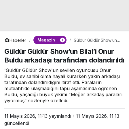
Magazin
Haberler
Güldür Güldür Show’un
Bilal’i Onur Buldu
Güldür Güldür Show’un Bilal’i Onur
arkadaşı tarafından
dolandırıldı
Buldu arkadaşı tarafından dolandırıldı
'Güldür Güldür Show'un sevilen oyuncusu Onur
Buldu, ev sahibi olma hayali kurarken yakın arkadaşı
tarafından dolandırıldığını itiraf etti. Paraların
müteahhide ulaşmadığını tapu aşamasında öğrenen
Buldu, yaşadığı büyük yıkımı "Meğer arkadaş paraları
yiyormuş" sözleriyle özetledi.
11 Mayıs 2026, 11:13
yayınlandı
11 Mayıs 2026, 11:13
güncellendi