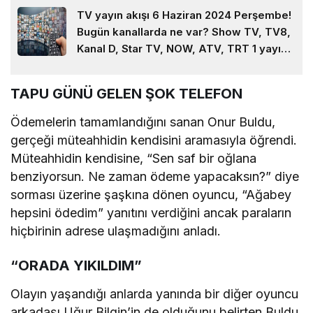
TV yayın akışı 6 Haziran 2024 Perşembe!
Bugün kanallarda ne var? Show TV, TV8,
Kanal D, Star TV, NOW, ATV, TRT 1 yayın
akışı…
TAPU GÜNÜ GELEN ŞOK TELEFON
Ödemelerin tamamlandığını sanan Onur Buldu,
gerçeği müteahhidin kendisini aramasıyla öğrendi.
Müteahhidin kendisine, “Sen saf bir oğlana
benziyorsun. Ne zaman ödeme yapacaksın?” diye
sorması üzerine şaşkına dönen oyuncu, “Ağabey
hepsini ödedim” yanıtını verdiğini ancak paraların
hiçbirinin adrese ulaşmadığını anladı.
“ORADA YIKILDIM”
Olayın yaşandığı anlarda yanında bir diğer oyuncu
arkadaşı Uğur Bilgin’in de olduğunu belirten Buldu,