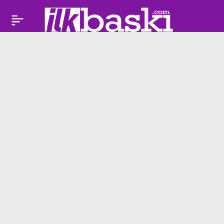
Jennifer Lopez’den
Paylaş
dev indirim: Beverly
Hills malikanesinin
fiyatı düştü