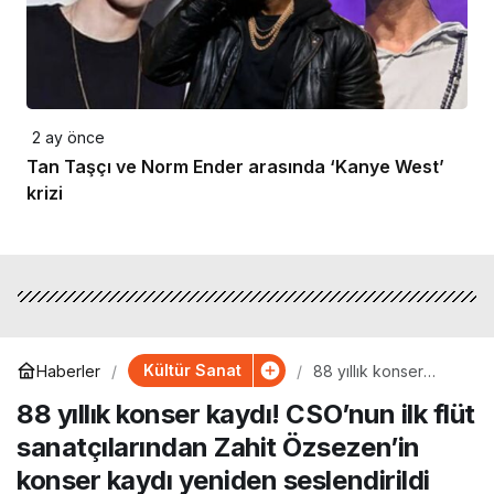
2 ay önce
Tan Taşçı ve Norm Ender arasında ‘Kanye West’
krizi
Kültür Sanat
Haberler
88 yıllık konser
kaydı! CSO’nun ilk
88 yıllık konser kaydı! CSO’nun ilk flüt
flüt sanatçılarından
Zahit Özsezen’in
sanatçılarından Zahit Özsezen’in
konser kaydı
yeniden seslendirildi
konser kaydı yeniden seslendirildi