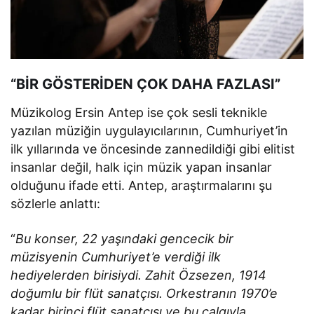
“BİR GÖSTERİDEN ÇOK DAHA FAZLASI”
Müzikolog Ersin Antep ise çok sesli teknikle
yazılan müziğin uygulayıcılarının, Cumhuriyet’in
ilk yıllarında ve öncesinde zannedildiği gibi elitist
insanlar değil, halk için müzik yapan insanlar
olduğunu ifade etti. Antep, araştırmalarını şu
sözlerle anlattı:
“
Bu konser, 22 yaşındaki gencecik bir
müzisyenin Cumhuriyet’e verdiği ilk
hediyelerden birisiydi. Zahit Özsezen, 1914
doğumlu bir flüt sanatçısı. Orkestranın 1970’e
kadar birinci flüt sanatçısı ve bu çalgıyla