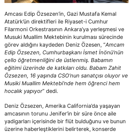
Amcası Edip Özsezen’in, Gazi Mustafa Kemal
Atatürk’ün direktifleri ile Riyaset-i Cumhur
Filarmoni Orkestrasının Ankara’ya yerleşmesi ve
Musuki Muallim Mektebinin kurulması sürecinde
görev aldığını kaydeden Deniz Özesen, “
Amcam
Edip Özsezen, Cumhurbaşkanı İsmet İnönü’nün
çello öğretmenliğini de üstlenmiş. Babamın
eğitimi üzerinde de katkıları oldu. Babam Zahit
Özsezen, 16 yaşında CSO’nun sanatçısı oluyor ve
Musiki Muallim Mektebi’nde hem öğrenci hem
hocalık yapıyor
” dedi.
Deniz Özsezen, Amerika California’da yaşayan
amcasının torunu Jenifer’in bir süre önce aile
yadigarları içerisinde bir flüt bulduğunu ve bunun
üzerine haberleştiklerini belirterek, konserde