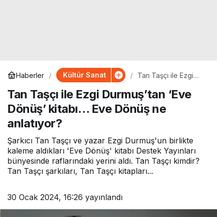
Kültür Sanat
Haberler
Tan Taşçı ile Ezgi
Durmuş’tan ‘Eve
Tan Taşçı ile Ezgi Durmuş’tan ‘Eve
Dönüş’ kitabı… Eve
Dönüş ne anlatıyor?
Dönüş’ kitabı… Eve Dönüş ne
anlatıyor?
Şarkıcı Tan Taşçı ve yazar Ezgi Durmuş'un birlikte
kaleme aldıkları 'Eve Dönüş' kitabı Destek Yayınları
bünyesinde raflarındaki yerini aldı. Tan Taşçı kimdir?
Tan Taşçı şarkıları, Tan Taşçı kitapları...
30 Ocak 2024, 16:26
yayınlandı