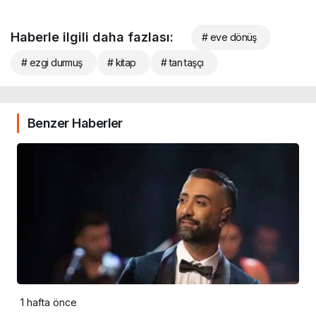
Haberle ilgili daha fazlası:
# eve dönüş
# ezgi durmuş
# kitap
# tan taşçı
Benzer Haberler
1 hafta önce