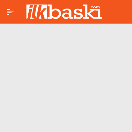
88 yıllık konser kaydı!
Paylaş
CSO’nun ilk flüt
sanatçılarından Zahit
Özsezen’in konser
kaydı yeniden
seslendirildi