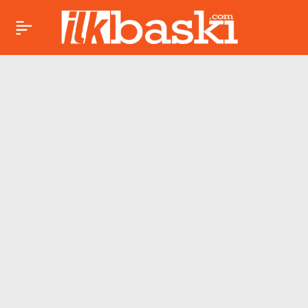
Bursa’da korkutan
Paylaş
yangın: 4 dönüm alan
zarar gördü