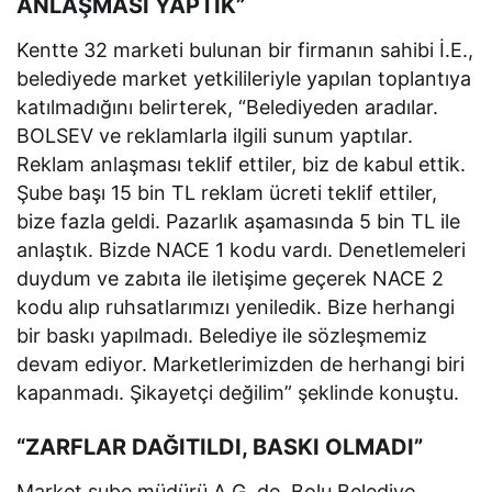
ANLAŞMASI YAPTIK”
Kentte 32 marketi bulunan bir firmanın sahibi İ.E.,
belediyede market yetkilileriyle yapılan toplantıya
katılmadığını belirterek, “Belediyeden aradılar.
BOLSEV ve reklamlarla ilgili sunum yaptılar.
Reklam anlaşması teklif ettiler, biz de kabul ettik.
Şube başı 15 bin TL reklam ücreti teklif ettiler,
bize fazla geldi. Pazarlık aşamasında 5 bin TL ile
anlaştık. Bizde NACE 1 kodu vardı. Denetlemeleri
duydum ve zabıta ile iletişime geçerek NACE 2
kodu alıp ruhsatlarımızı yeniledik. Bize herhangi
bir baskı yapılmadı. Belediye ile sözleşmemiz
devam ediyor. Marketlerimizden de herhangi biri
kapanmadı. Şikayetçi değilim” şeklinde konuştu.
“ZARFLAR DAĞITILDI, BASKI OLMADI”
Market şube müdürü A.G. de, Bolu Belediye