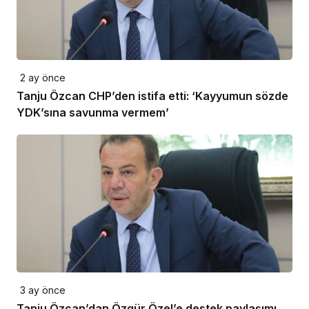
2 ay önce
Tanju Özcan CHP’den istifa etti: ‘Kayyumun sözde
YDK’sına savunma vermem’
3 ay önce
Tanju Özcan’dan Özgür Özel’e destek paylaşımı