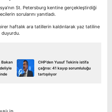
usya’nın St. Petersburg kentine gerçekleştirdiği
ilerin sorularını yanıtladı.
er haftalık ara tatillerin kaldırılarak yaz tatiline
 duyurdu.
en Bakan
CHP’den Yusuf Tekin’e istifa
deliyle
çağrısı: 41 kayıp sorumluluğu
finde
tartışılıyor
ABİLİR