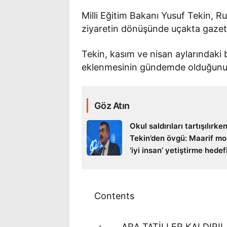
Milli Eğitim Bakanı Yusuf Tekin, R
ziyaretin dönüşünde uçakta gazetec
Tekin, kasım ve nisan aylarındaki bir
eklenmesinin gündemde olduğunu
Göz Atın
Okul saldırıları tartışılırk
Tekin’den övgü: Maarif mo
‘iyi insan’ yetiştirme hede
Contents
ARA TATİLLER KALDIRIL