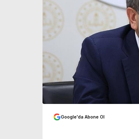
sinemalarda 6 yeni film
yoğunluğu art
Google'da Abone Ol