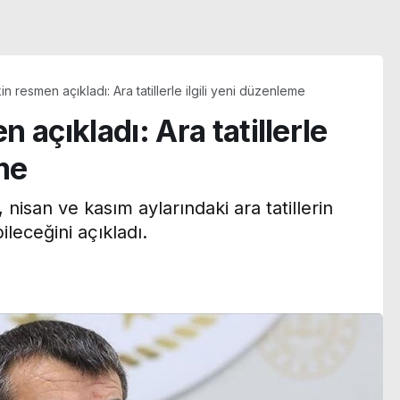
n resmen açıkladı: Ara tatillerle ilgili yeni düzenleme
 açıkladı: Ara tatillerle
eme
 nisan ve kasım aylarındaki ara tatillerin
ileceğini açıkladı.
Türkan Şoray eski eşi
:
Cihan Ünal’a kayıtsız
kroplastik
kalmadı: ‘Bu ne