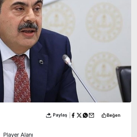
ıyor
yakışıklılık’
Paylaş
Beğen
Player Alanı