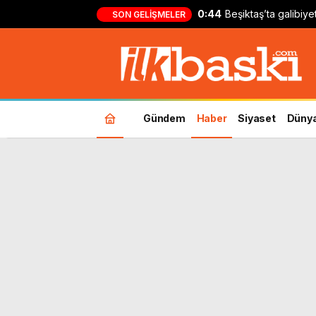
0:44
Beşiktaş’ta galibiy
SON GELIŞMELER
Kılıçsoy: ‘Ufak bir 
Gündem
Haber
Siyaset
Düny