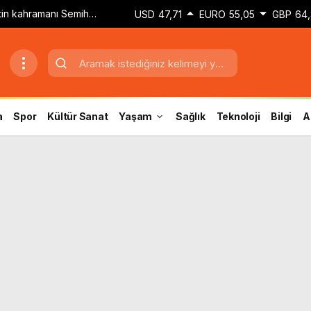
etin kahramanı Semih
USD
47,71
EURO
55,05
GBP
64,
dokunuşla golü attım’
a
Spor
Kültür Sanat
Yaşam
Sağlık
Teknoloji
Bilgi
A