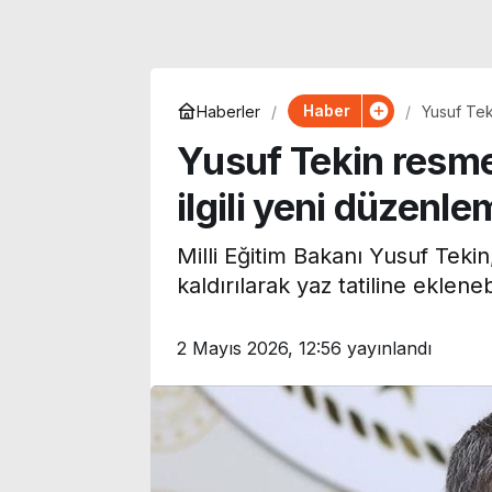
Haber
Haberler
Yusuf Teki
Yusuf Tekin resmen
ilgili yeni düzenl
Milli Eğitim Bakanı Yusuf Tekin,
kaldırılarak yaz tatiline ekleneb
2 Mayıs 2026, 12:56
yayınlandı
Korku, komedi, dram ve
Uzmanı uyardı
animasyon… Bu hafta
Akdeniz’de mi