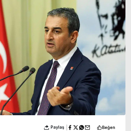
gözaltına alındı
Paylaş
Beğen