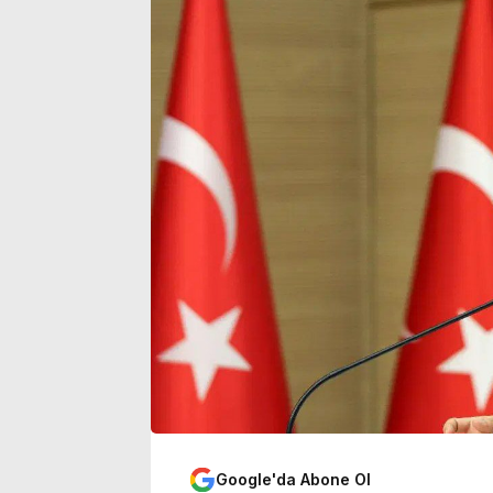
durum belli oldu
açıklaması
Google'da Abone Ol