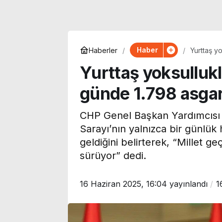
Haber
Haberler
Yurttaş y
harcıyor!
Yurttaş yoksullukl
günde 1.798 asgari
CHP Genel Başkan Yardımcısı 
Sarayı’nın yalnızca bir günlük
geldiğini belirterek, “Millet ge
sürüyor” dedi.
16 Haziran 2025, 16:04
yayınlandı
1
Özgür Ceylan duyurdu:
Galatasaray’ı
YENİ Parti’nin bağış
gündemindeki
kampanyasında son
Batrakov’dan 