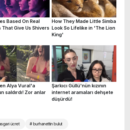
asgari ücret
# burhanettin bulut