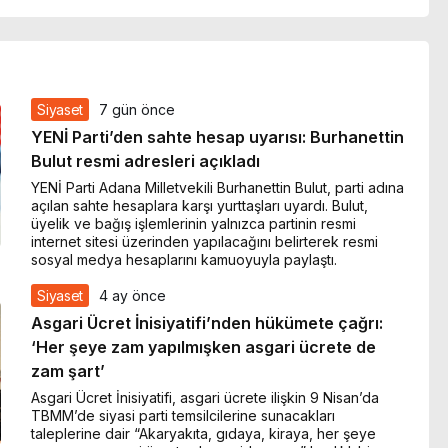
Siyaset
7 gün önce
YENİ Parti’den sahte hesap uyarısı: Burhanettin
Bulut resmi adresleri açıkladı
YENİ Parti Adana Milletvekili Burhanettin Bulut, parti adına
açılan sahte hesaplara karşı yurttaşları uyardı. Bulut,
üyelik ve bağış işlemlerinin yalnızca partinin resmi
internet sitesi üzerinden yapılacağını belirterek resmi
sosyal medya hesaplarını kamuoyuyla paylaştı.
Siyaset
4 ay önce
Asgari Ücret İnisiyatifi’nden hükümete çağrı:
‘Her şeye zam yapılmışken asgari ücrete de
zam şart’
Asgari Ücret İnisiyatifi, asgari ücrete ilişkin 9 Nisan’da
TBMM’de siyasi parti temsilcilerine sunacakları
taleplerine dair “Akaryakıta, gıdaya, kiraya, her şeye