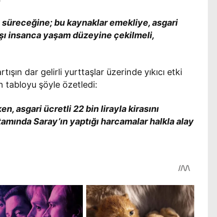
at süreceğine; bu kaynaklar emekliye, asgari
şı insanca yaşam düzeyine çekilmeli,
rtışın dar gelirli yurttaşlar üzerinde yıkıcı etki
n tabloyu şöyle özetledi:
n, asgari ücretli 22 bin lirayla kirasını
amında Saray’ın yaptığı harcamalar halkla alay