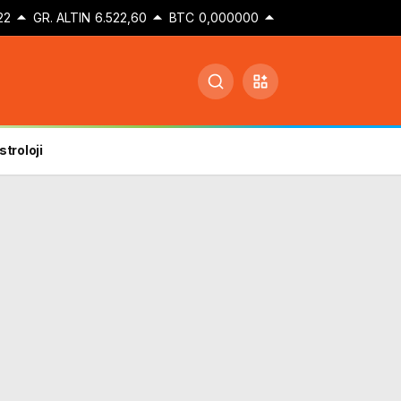
22
GR. ALTIN
6.522,60
BTC
0,000000
stroloji