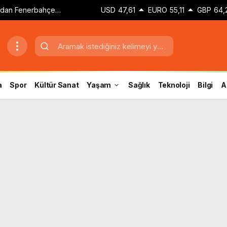
dan Fenerbahçe
USD
47,61
EURO
55,11
GBP
64,
a
Spor
Kültür Sanat
Yaşam
Sağlık
Teknoloji
Bilgi
A