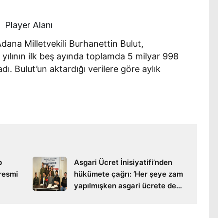
Player Alanı
ana Milletvekili Burhanettin Bulut,
yılının ilk beş ayında toplamda 5 milyar 998
ı. Bulut’un aktardığı verilere göre aylık
p
Asgari Ücret İnisiyatifi’nden
 resmi
hükümete çağrı: ‘Her şeye zam
yapılmışken asgari ücrete de
zam şart’