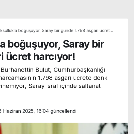
oksullukla boğuşuyor, Saray bir günde 1.798 asgari ücret
a boğuşuyor, Saray bir
 ücret harcıyor!
Burhanettin Bulut, Cumhurbaşkanlığı
 harcamasının 1.798 asgari ücrete denk
çinemiyor, Saray israf içinde saltanat
6 Haziran 2025, 16:04
güncellendi
n
Menderes Belediye
Başkan Yardımcısı
transfer
Rüzgar Sönmez