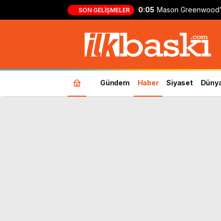
0:05
Mason Greenwood’
SON GELIŞMELER
formasıyla ilk gol!
Gündem
Haber
Siyaset
Düny