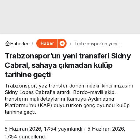
Haber
Haberler
Trabzonspor’un yeni
transferi Sidny Cabral,
Trabzonspor’un yeni transferi Sidny
sahaya çıkmadan kulüp
tarihine geçti
Cabral, sahaya çıkmadan kulüp
tarihine geçti
Trabzonspor, yaz transfer dönemindeki ikinci imzasını
Sidny Lopes Cabral'a attırdı. Bordo-mavili ekip,
transferin mali detaylarını Kamuyu Aydınlatma
Platformu'nu (KAP) duyururken genç oyuncu kulüp
tarihine geçti.
5 Haziran 2026, 17:54
yayınlandı
5 Haziran 2026,
17:54
güncellendi