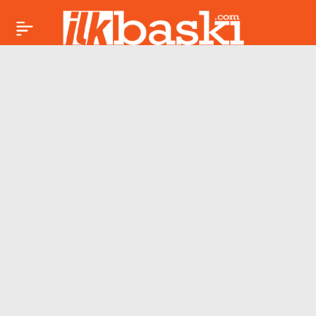
Gazeteci İsmail Arı
Paylaş
hakkında tahliye
kararı