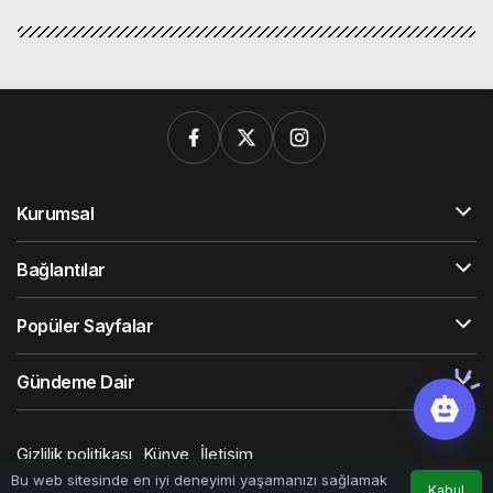
Kurumsal
Bağlantılar
Popüler Sayfalar
Gündeme Dair
Gizlilik politikası
Künye
İletişim
© Telif Hakkı 2026, Tüm Hakları Saklıdır
Bu web sitesinde en iyi deneyimi yaşamanızı sağlamak
Kabul