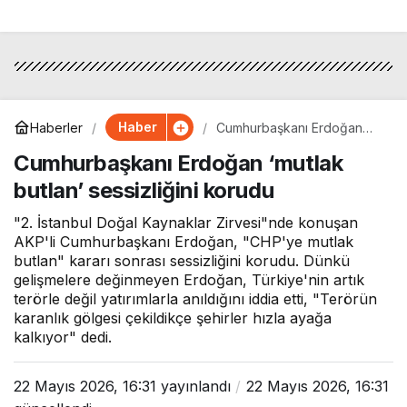
Haber
Haberler
Cumhurbaşkanı Erdoğan
‘mutlak butlan’ sessizliğini
Cumhurbaşkanı Erdoğan ‘mutlak
korudu
butlan’ sessizliğini korudu
"2. İstanbul Doğal Kaynaklar Zirvesi"nde konuşan
AKP'li Cumhurbaşkanı Erdoğan, "CHP'ye mutlak
butlan" kararı sonrası sessizliğini korudu. Dünkü
gelişmelere değinmeyen Erdoğan, Türkiye'nin artık
terörle değil yatırımlarla anıldığını iddia etti, "Terörün
karanlık gölgesi çekildikçe şehirler hızla ayağa
kalkıyor" dedi.
22 Mayıs 2026, 16:31
yayınlandı
22 Mayıs 2026, 16:31