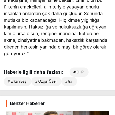
arkadaşına, hemşehrisine baksın. Emin olun bu
ülkenin emekçileri, alın teriyle yaşayan onurlu
insanları onlardan çok daha güçlüdür. Sonunda
mutlaka biz kazanacağız. Hiç kimse yılgınlığa
kapılmasın. Haksızlığa ve hukuksuzluğa uğrayan
kim olursa olsun; rengine, inancına, kültürüne,
ırkına, cinsiyetine bakmadan, haksızlık karşısında
direnen herkesin yanında olmayı bir görev olarak
görüyoruz.”
Haberle ilgili daha fazlası:
# CHP
# Erkan Baş
# Özgür Özel
# tip
Benzer Haberler