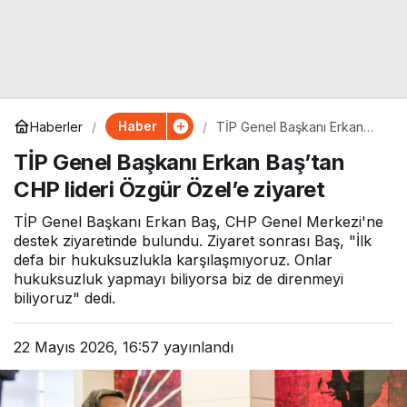
Haber
Haberler
TİP Genel Başkanı Erkan
Baş’tan CHP lideri Özgür
TİP Genel Başkanı Erkan Baş’tan
Özel’e ziyaret
CHP lideri Özgür Özel’e ziyaret
TİP Genel Başkanı Erkan Baş, CHP Genel Merkezi'ne
destek ziyaretinde bulundu. Ziyaret sonrası Baş, "İlk
defa bir hukuksuzlukla karşılaşmıyoruz. Onlar
hukuksuzluk yapmayı biliyorsa biz de direnmeyi
biliyoruz" dedi.
22 Mayıs 2026, 16:57
yayınlandı