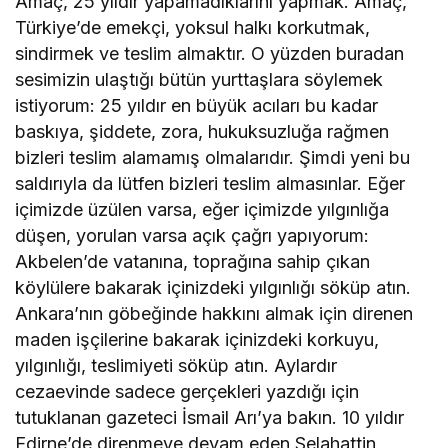
Amaç, 25 yıldır yapamadıklarını yapmak. Amaç,
Türkiye’de emekçi, yoksul halkı korkutmak,
sindirmek ve teslim almaktır. O yüzden buradan
sesimizin ulaştığı bütün yurttaşlara söylemek
istiyorum: 25 yıldır en büyük acıları bu kadar
baskıya, şiddete, zora, hukuksuzluğa rağmen
bizleri teslim alamamış olmalarıdır. Şimdi yeni bu
saldırıyla da lütfen bizleri teslim almasınlar. Eğer
içimizde üzülen varsa, eğer içimizde yılgınlığa
düşen, yorulan varsa açık çağrı yapıyorum:
Akbelen’de vatanına, toprağına sahip çıkan
köylülere bakarak içinizdeki yılgınlığı söküp atın.
Ankara’nın göbeğinde hakkını almak için direnen
maden işçilerine bakarak içinizdeki korkuyu,
yılgınlığı, teslimiyeti söküp atın. Aylardır
cezaevinde sadece gerçekleri yazdığı için
tutuklanan gazeteci İsmail Arı’ya bakın. 10 yıldır
Edirne’de direnmeye devam eden Selahattin