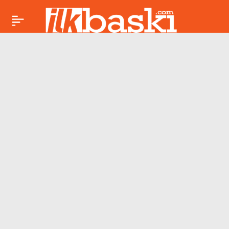
Cumhurbaşkanı
Paylaş
Erdoğan ‘mutlak
butlan’ sessizliğini
korudu