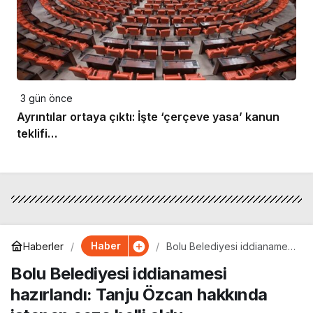
3 gün önce
Ayrıntılar ortaya çıktı: İşte ‘çerçeve yasa’ kanun
teklifi…
Haber
Haberler
Bolu Belediyesi iddianamesi
hazırlandı: Tanju Özcan
Bolu Belediyesi iddianamesi
hakkında istenen ceza belli
oldu
hazırlandı: Tanju Özcan hakkında