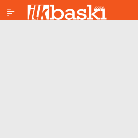
Bolu Belediyesi
Paylaş
iddianamesi
hazırlandı: Tanju
Özcan hakkında
istenen ceza belli
oldu