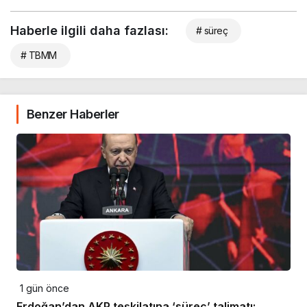
Haberle ilgili daha fazlası:
# süreç
# TBMM
Benzer Haberler
1 gün önce
Erdoğan’dan AKP teşkilatına ‘süreç’ talimatı: