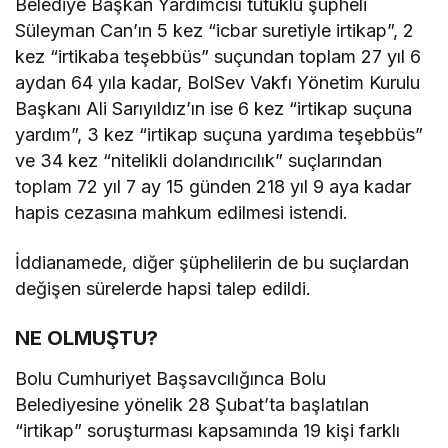
Belediye Başkan Yardımcısı tutuklu şüpheli
Süleyman Can’ın 5 kez “icbar suretiyle irtikap”, 2
kez “irtikaba teşebbüs” suçundan toplam 27 yıl 6
aydan 64 yıla kadar, BolSev Vakfı Yönetim Kurulu
Başkanı Ali Sarıyıldız’ın ise 6 kez “irtikap suçuna
yardım”, 3 kez “irtikap suçuna yardıma teşebbüs”
ve 34 kez “nitelikli dolandırıcılık” suçlarından
toplam 72 yıl 7 ay 15 günden 218 yıl 9 aya kadar
hapis cezasına mahkum edilmesi istendi.
İddianamede, diğer şüphelilerin de bu suçlardan
değişen sürelerde hapsi talep edildi.
NE OLMUŞTU?
Bolu Cumhuriyet Başsavcılığınca Bolu
Belediyesine yönelik 28 Şubat’ta başlatılan
“irtikap” soruşturması kapsamında 19 kişi farklı