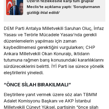
Özel’in fezlekesine karşı tüm gruplar
Meclis’te açıklama yaptı: ‘Soruşturmanın
gizliliği ihlal edildi’
DEM Parti Antalya Milletvekili Saruhan Oluç, İnfaz
Yasası ve Terörle Mücadele Yasası’nda gerekli
düzenlemelerin yapılması için zaman
kaybedilmemesi gerektiğini vurgularken; CHP
Ankara Milletvekili Okan Konuralp, iktidarın
tutumuna rağmen barış konusundaki kararlılıklarını
sürdüreceklerini belirtti. İYİ Parti ise sürece yönelik
eleştirilerini yineledi.
“ÖNCE SİLAH BIRAKILMALI”
Eleştirilere yanıt vermek üzere söz alan TBMM
Adalet Komisyonu Başkanı ve AKP İstanbul
Milletvekili Cüneyt Yüksel, partisinin “önce silah