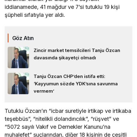
iddianamede, 41 mağdur ve 7’si tutuklu 19 kişi
şüpheli sıfatıyla yer aldı.
Göz Atın
Zincir market temsilcileri Tanju Özcan
davasında şikayetçi olmadı
Tanju Özcan CHP’den istifa etti:
‘Kayyumun sözde YDK’sına savunma
vermem’
Tutuklu Özcan’ın “icbar suretiyle irtikap ve irtikaba
teşebbüs”, “nitelikli dolandırıcılık”, “rüşvet” ve
“5072 sayılı Vakıf ve Dernekler Kanunu’na
muhalefet” suçlarından, diğer 18 kişinin de çeşitli