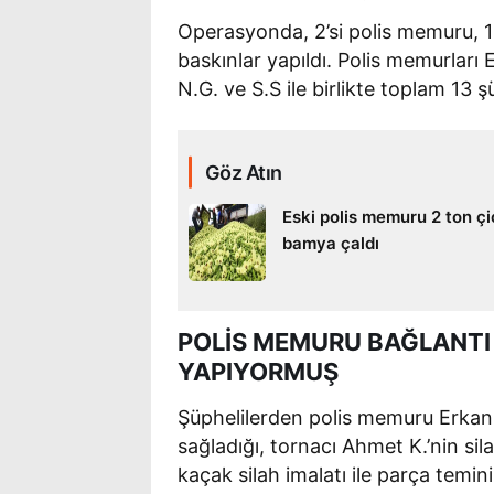
Operasyonda, 2’si polis memuru, 13
baskınlar yapıldı. Polis memurları
N.G. ve S.S ile birlikte toplam 13 ş
Göz Atın
Eski polis memuru 2 ton ç
bamya çaldı
POLİS MEMURU BAĞLANTI 
YAPIYORMUŞ
Şüphelilerden polis memuru Erkan 
sağladığı, tornacı Ahmet K.’nin sil
kaçak silah imalatı ile parça temini