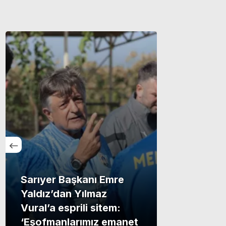
Sarıyer Başkanı Emre
i
Yaldız’dan Yılmaz
Vural’a esprili sitem:
‘Eşofmanlarımız emanet