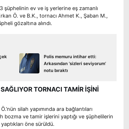
 şüphelinin ev ve iş yerlerine eş zamanlı
 Erkan Ö. ve B.K., tornacı Ahmet K., Şaban M.,
üpheli gözaltına alındı.
içek
Polis memuru intihar etti:
Arkasından ‘sizleri seviyorum’
notu bıraktı
SAĞLIYOR TORNACI TAMİR İŞİNİ
Ö.’nün silah yapımında ara bağlantıları
ah bozma ve tamir işlerini yaptığı ve şüphelilerin
 yaptıkları öne sürüldü.