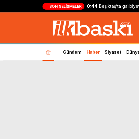
0:44
Beşiktaş’ta galibiy
SON GELIŞMELER
Kılıçsoy: ‘Ufak bir 
Gündem
Haber
Siyaset
Düny