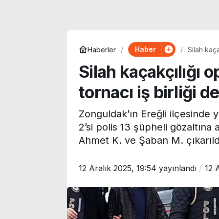
Haber
Haberler
Silah kaça
Silah kaçakçılığı 
tornacı iş birliği d
Zonguldak’ın Ereğli ilçesinde 
2’si polis 13 şüpheli gözaltına
Ahmet K. ve Şaban M. çıkarıld
12 Aralık 2025, 19:54
yayınlandı
12 
Korku, komedi, dram ve
Uzmanı
animasyon… Bu hafta
Akdeniz