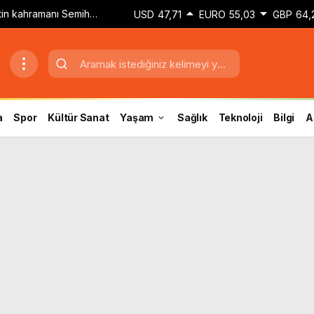
etin kahramanı Semih
USD
47,71
EURO
55,03
GBP
64,
dokunuşla golü attım’
a
Spor
Kültür Sanat
Yaşam
Sağlık
Teknoloji
Bilgi
A