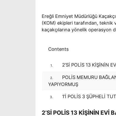
Ereğli Emniyet Müdürlüğü Kaçakçıl
(KOM) ekipleri tarafından, teknik ve
kaçakçılarına yönelik operasyon d
Contents
2’Sİ POLİS 13 KİŞİNİN EV
1.
POLİS MEMURU BAĞLANT
2.
YAPIYORMUŞ
1’İ POLİS 3 ŞÜPHELİ T
3.
2’Sİ POLİS 13 KİŞİNİN EVİ 