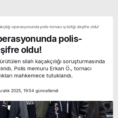
kçılığı operasyonunda polis-tornacı iş birliği deşifre oldu!
operasyonunda polis-
eşifre oldu!
yürütülen silah kaçakçılığı soruşturmasında
 alındı. Polis memuru Erkan Ö., tornacı
ıkları mahkemece tutuklandı.
Aralık 2025, 19:54
güncellendi
Türkan Şoray eski eş
 uyardı:
Cihan Ünal’a kayıtsız
’de mikroplastik
kalmadı: ‘Bu ne