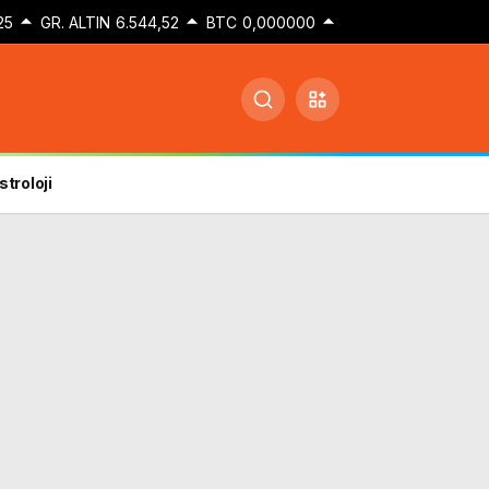
25
GR. ALTIN
6.544,52
BTC
0,000000
stroloji