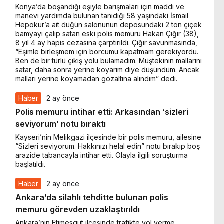
Konya’da boşandığı eşiyle barışmaları için maddi ve
manevi yardımda bulunan tanıdığı 58 yaşındaki İsmail
Hepokur’a ait düğün salonunun deposundaki 2 ton çiçek
bamyayı çalıp satan eski polis memuru Hakan Çığır (38),
8 yıl 4 ay hapis cezasına çarptırıldı. Çığır savunmasında,
“Eşimle birleşmem için borcumu kapatmam gerekiyordu.
Ben de bir türlü çıkış yolu bulamadım. Müştekinin mallarını
satar, daha sonra yerine koyarım diye düşündüm. Ancak
malları yerine koyamadan gözaltına alındım” dedi.
Haber
2 ay önce
Polis memuru intihar etti: Arkasından ‘sizleri
seviyorum’ notu bıraktı
Kayseri’nin Melikgazi ilçesinde bir polis memuru, ailesine
“Sizleri seviyorum. Hakkınızı helal edin” notu bırakıp boş
arazide tabancayla intihar etti. Olayla ilgili soruşturma
başlatıldı.
Haber
2 ay önce
Ankara’da silahlı tehditte bulunan polis
memuru görevden uzaklaştırıldı
Ankara’nın Etimesgut ilçesinde trafikte yol verme