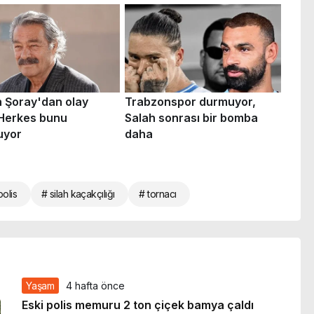
polis
# silah kaçakçılığı
# tornacı
Yaşam
4 hafta önce
Eski polis memuru 2 ton çiçek bamya çaldı