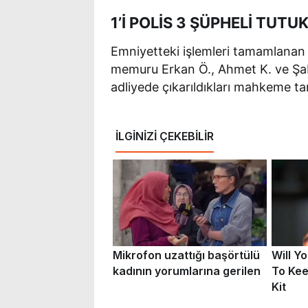
1’İ POLİS 3 ŞÜPHELİ TUTU
Emniyetteki işlemleri tamamlanan 1
memuru Erkan Ö., Ahmet K. ve Şaba
adliyede çıkarıldıkları mahkeme ta