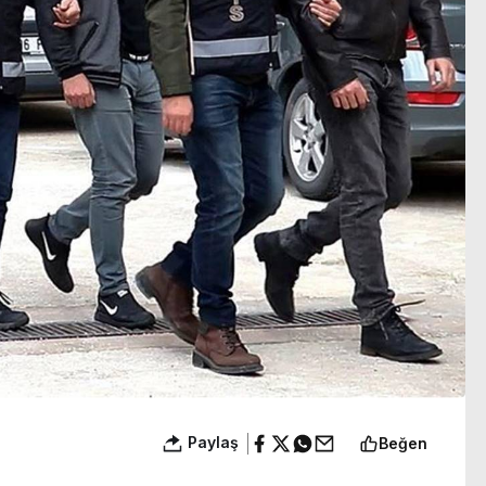
uğu artıyor
yakışıklılık’
Paylaş
Beğen