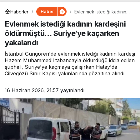
Haber
Haberler
Evlenmek istediği kadının
kardeşini öldürmüştü…
Evlenmek istediği kadının kardeşini
Suriye’ye kaçarken
yakalandı
öldürmüştü… Suriye’ye kaçarken
yakalandı
İstanbul Güngören'de evlenmek istediği kadının kardeşi
Hazem Muhammed'i tabancayla öldürdüğü iddia edilen
şüpheli, Suriye'ye kaçmaya çalışırken Hatay'da
Cilvegözü Sınır Kapısı yakınlarında gözaltına alındı.
16 Haziran 2026, 21:57
yayınlandı