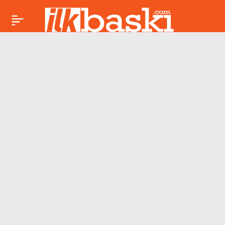
Evlenmek istediği
Paylaş
kadının kardeşini
öldürmüştü…
Suriye’ye kaçarken
yakalandı