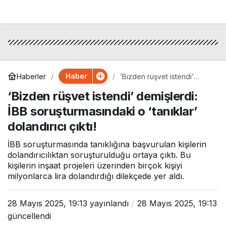
Haber
Haberler
‘Bizden rüşvet istendi’
demişlerdi: İBB
‘Bizden rüşvet istendi’ demişlerdi:
soruşturmasındaki o
‘tanıklar’ dolandırıcı çıktı!
İBB soruşturmasındaki o ‘tanıklar’
dolandırıcı çıktı!
İBB soruşturmasında tanıklığına başvurulan kişilerin
dolandırıcılıktan soruşturulduğu ortaya çıktı. Bu
kişilerin inşaat projeleri üzerinden birçok kişiyi
milyonlarca lira dolandırdığı dilekçede yer aldı.
28 Mayıs 2025, 19:13
yayınlandı
28 Mayıs 2025, 19:13
güncellendi