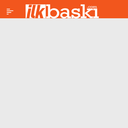
‘Bizden rüşvet
Paylaş
istendi’ demişlerdi:
İBB
soruşturmasındaki o
‘tanıklar’ dolandırıcı
çıktı!