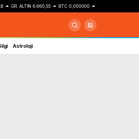
48
GR. ALTIN
6.660,55
BTC
0,000000
ilgi
Astroloji