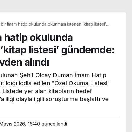
 bir imam hatip okulunda okunması istenen ‘kitap listesi’
: Okul müdürü görevden alındı
m hatip okulunda
‘kitap listesi’ gündemde:
den alındı
 bulunan Şehit Olcay Duman İmam Hatip
tıldığı iddia edilen "Özel Okuma Listesi"
istede yer alan kitapların hedef
liliği olayla ilgili soruşturma başlattı ve
’den Le
pıcı yazı:
 kırılma
Trendyol 1. Lig’de yeni
Mayıs 2026, 16:40
güncellendi