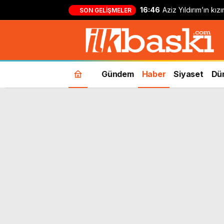
16:46
Aziz Yıldırım’ın kı
SON GELIŞMELER
yapan kişi hakkında
Gündem
Haber
Siyaset
Dü