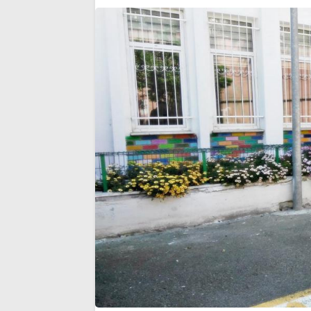
üyeliğinden istifa etti
noktası…’