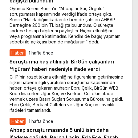
bağışta bulundum’
Oyuncu Kerem Bürsin’in “Ahbaplar Suç Örgütü”
soruşturması kapsamında verdiği ifade ortaya çıktı.
Bürsin “Hatırladığım kadarı ile ben de şahsen AHBAP
Derneğine 200 bin TL bağışta bulundum. O süreçte
sadece hesap bilgilerini paylaştım. Hiçbir etkinliğine
veya programına katılmadım. Kendim de bağış yapmam
sebebi ile açıkçası ben de mağdurum” dedi.
Haber
1 hafta önce
Soruşturma başlatılmıştı: BirGün çalışanları
‘figüran’ haberi nedeniyle ifade verdi
CHP’nin rozet takma etkinliğine figüranların getirilmesine
ilişkin haberle ilgili yürütülen soruşturma kapsamında
haberi ortaya çıkaran muhabir Ebru Çelik, BirGün WEB
Koordinatörleri Uğur Koç ve Berkant Gültekin, ifade
vermek üzere Basın Suçları Soruşturma Bürosu’na geldi.
Ebru Çelik, Berkant Gültekin ve Uğur Koç’un savcılık
ifadeleri tamamlandı.
Haber
1 hafta önce
Ahbap soruşturmasında 5 ünlü isim daha
ifadeye çağrıldı: Berna Laçin, Eda Ece, Farah