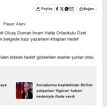
Paylaş
Beğen
Player Alanı
t Olcay Duman İmam Hatip Ortaokulu Özel
n belgede bazı yazarların kitapları hedef
ülen listede hedef gösterilen eserler şunlar oldu:
taya
Soruşturma başlatılmıştı: BirGün
çalışanları ‘figüran’ haberi
nedeniyle ifade verdi