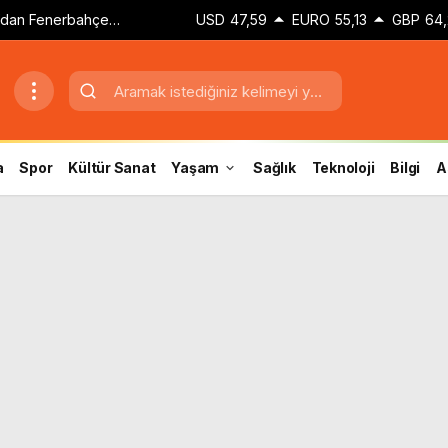
dan Fenerbahçe
USD
47,59
EURO
55,13
GBP
64,
a
Spor
Kültür Sanat
Yaşam
Sağlık
Teknoloji
Bilgi
A