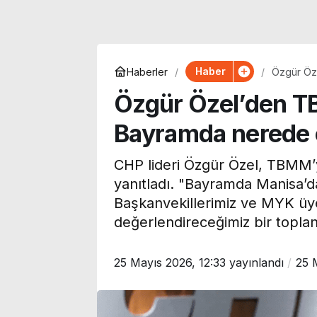
Haber
Haberler
Özgür Öz
açıkladı
Özgür Özel’den T
Bayramda nerede o
CHP lideri Özgür Özel, TBMM’ye
yanıtladı. "Bayramda Manisa’d
Başkanvekillerimiz ve MYK üye
değerlendireceğimiz bir toplant
25 Mayıs 2026, 12:33
yayınlandı
25 
Özgür Ceylan duyurdu:
Galatasaray’ı
YENİ Parti’nin bağış
gündemindeki
kampanyasında son
Batrakov’dan 