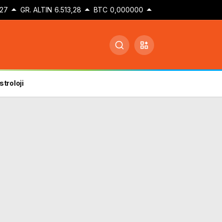
27
GR. ALTIN
6.513,28
BTC
0,000000
stroloji