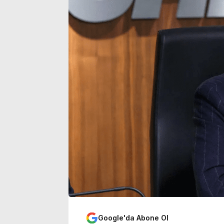
durum belli oldu
açıklaması
Google'da Abone Ol