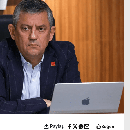
gözaltına alındı
Paylaş
Beğen