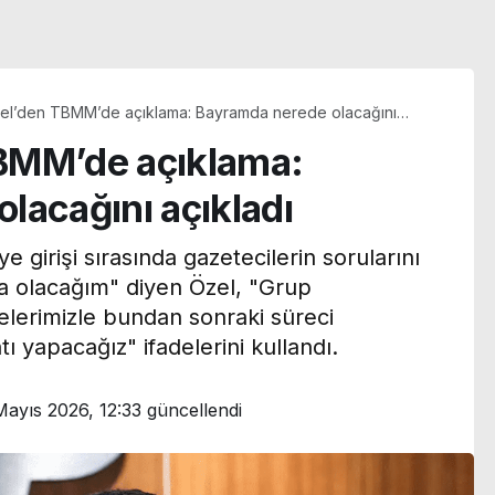
el’den TBMM’de açıklama: Bayramda nerede olacağını
BMM’de açıklama:
lacağını açıkladı
 girişi sırasında gazetecilerin sorularını
a olacağım" diyen Özel, "Grup
lerimizle bundan sonraki süreci
ı yapacağız" ifadelerini kullandı.
Mayıs 2026, 12:33
güncellendi
n
Menderes Belediye
Başkan Yardımcısı
transfer
Rüzgar Sönmez