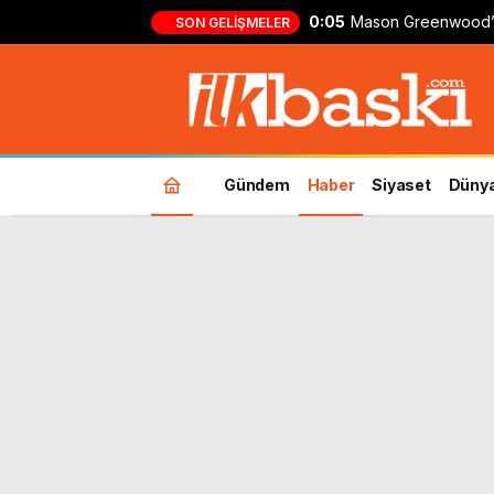
0:05
Mason Greenwood’
SON GELIŞMELER
formasıyla ilk gol!
Gündem
Haber
Siyaset
Düny