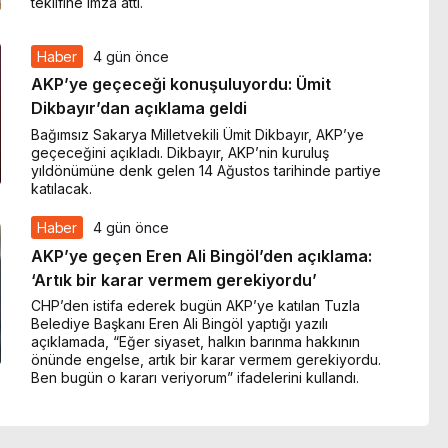
teklifine imza attı.
Haber
4 gün önce
AKP’ye geçeceği konuşuluyordu: Ümit
Dikbayır’dan açıklama geldi
Bağımsız Sakarya Milletvekili Ümit Dikbayır, AKP’ye
geçeceğini açıkladı. Dikbayır, AKP’nin kuruluş
yıldönümüne denk gelen 14 Ağustos tarihinde partiye
katılacak.
Haber
4 gün önce
AKP’ye geçen Eren Ali Bingöl’den açıklama:
‘Artık bir karar vermem gerekiyordu’
CHP’den istifa ederek bugün AKP’ye katılan Tuzla
Belediye Başkanı Eren Ali Bingöl yaptığı yazılı
açıklamada, “Eğer siyaset, halkın barınma hakkının
önünde engelse, artık bir karar vermem gerekiyordu.
Ben bugün o kararı veriyorum” ifadelerini kullandı.