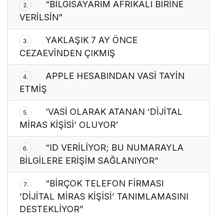
“BİLGİSAYARIM AFRİKALI BİRİNE
2.
VERİLSİN”
YAKLAŞIK 7 AY ÖNCE
3.
CEZAEVİNDEN ÇIKMIŞ
APPLE HESABINDAN VASİ TAYİN
4.
ETMİŞ
‘VASİ OLARAK ATANAN ‘DİJİTAL
5.
MİRAS KİŞİSİ’ OLUYOR’
“ID VERİLİYOR; BU NUMARAYLA
6.
BİLGİLERE ERİŞİM SAĞLANIYOR”
“BİRÇOK TELEFON FİRMASI
7.
‘DİJİTAL MİRAS KİŞİSİ’ TANIMLAMASINI
DESTEKLİYOR”