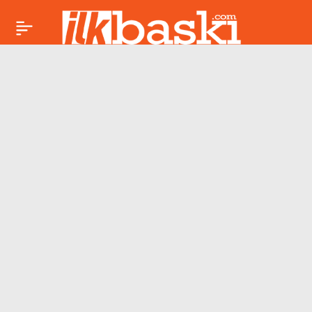
B sınıfı ehliyette yeni
Paylaş
dönem: 250 CC
motosiklet
düzenlemesi geliyor