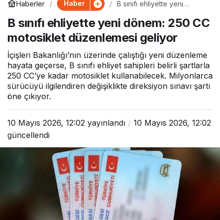
Haber
Haberler
B sınıfı ehliyette yeni
dönem: 250 CC motosiklet
B sınıfı ehliyette yeni dönem: 250 CC
düzenlemesi geliyor
motosiklet düzenlemesi geliyor
İçişleri Bakanlığı’nın üzerinde çalıştığı yeni düzenleme
hayata geçerse, B sınıfı ehliyet sahipleri belirli şartlarla
250 CC’ye kadar motosiklet kullanabilecek. Milyonlarca
sürücüyü ilgilendiren değişiklikte direksiyon sınavı şartı
öne çıkıyor.
10 Mayıs 2026, 12:02
yayınlandı
10 Mayıs 2026, 12:02
güncellendi